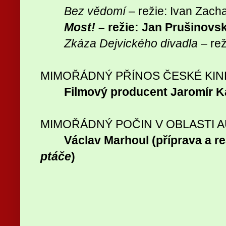
Bez vědomí
– režie: Ivan Zach
Most! –
režie: Jan Prušinovs
Zkáza Dejvického divadla
– rež
MIMOŘÁDNÝ PŘÍNOS ČESKÉ KIN
Filmový producent Jaromír Ka
MIMOŘÁDNÝ POČIN V OBLASTI A
Václav Marhoul (příprava a re
ptáče
)