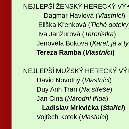
NEJLEPŠÍ ŽENSKÝ HERECKÝ VÝK
Dagmar Havlová (
Vlastníci
)
Eliška Křenková (
Tiché doteky
Iva Janžurová (
Teroristka
)
Jenovéfa Boková (
Karel, já a ty
Tereza Ramba (
Vlastníci
)
NEJLEPŠÍ MUŽSKÝ HERECKÝ VÝK
David Novotný (
Vlastníci
)
Duy Anh Tran (
Na střeše
)
Jan Cina (
Národní třída
)
Ladislav Mrkvička (
Staříci
)
Vojtěch Kotek (
Vlastníci
)