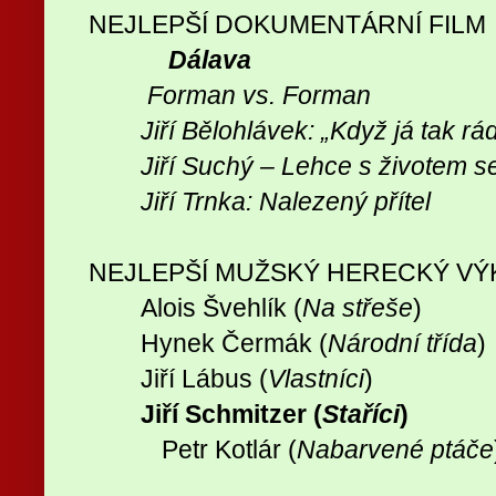
NEJLEPŠÍ DOKUMENTÁRNÍ FILM
Dálava
Forman vs. Forman
Jiří Bělohlávek: „Když já tak rá
Jiří Suchý – Lehce s životem se
Jiří Trnka: Nalezený přítel
NEJLEPŠÍ MUŽSKÝ HERECKÝ VÝK
Alois Švehlík (
Na střeše
)
Hynek Čermák (
Národní třída
)
Jiří Lábus (
Vlastníci
)
Jiří Schmitzer (
Staříci
)
Petr Kotlár (
Nabarvené ptáče