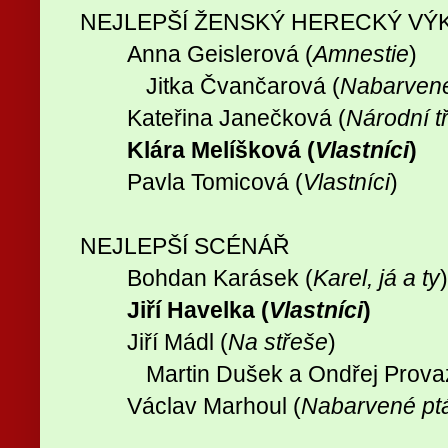
NEJLEPŠÍ ŽENSKÝ HERECKÝ VÝK
Anna Geislerová (
Amnestie
)
Jitka Čvančarová (
Nabarvené
Kateřina Janečková (
Národní t
Klára Melíšková (
Vlastníci
)
Pavla Tomicová (
Vlastníci
)
NEJLEPŠÍ SCÉNÁŘ
Bohdan Karásek (
Karel, já a ty
Jiří Havelka (
Vlastníci
)
Jiří Mádl (
Na střeše
)
Martin Dušek a Ondřej Prova
Václav Marhoul (
Nabarvené pt