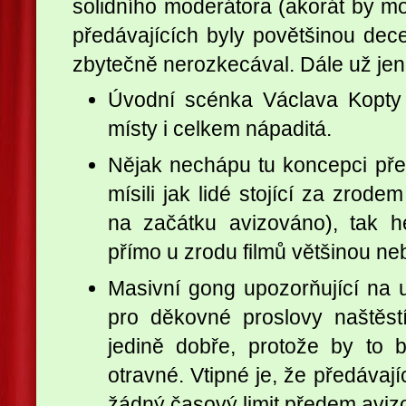
solidního moderátora (akorát by moh
předávajících byly povětšinou dece
zbytečně nerozkecával. Dále už je
Úvodní scénka Václava Kopty b
místy i celkem nápaditá.
Nějak nechápu tu koncepci před
mísili jak lidé stojící za zrode
na začátku avizováno), tak he
přímo u zrodu filmů většinou neb
Masivní gong upozorňující na 
pro děkovné proslovy naštěst
jedině dobře, protože by to 
otravné. Vtipné je, že předávaj
žádný časový limit předem aviz