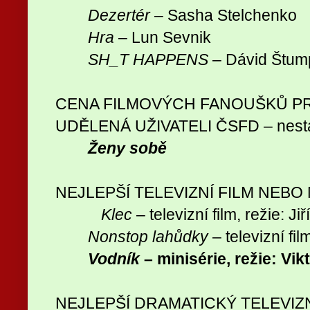
Dezertér
– Sasha Stelchenko
Hra
– Lun Sevnik
SH_T HAPPENS
– Dávid Štump
CENA FILMOVÝCH FANOUŠKŮ PR
UDĚLENÁ UŽIVATELI ČSFD – nesta
Ženy sobě
NEJLEPŠÍ TELEVIZNÍ FILM NEBO 
Klec
– televizní film, režie: Jiř
Nonstop lahůdky
– televizní fi
Vodník
– minisérie, režie: Vik
NEJLEPŠÍ DRAMATICKÝ TELEVIZN