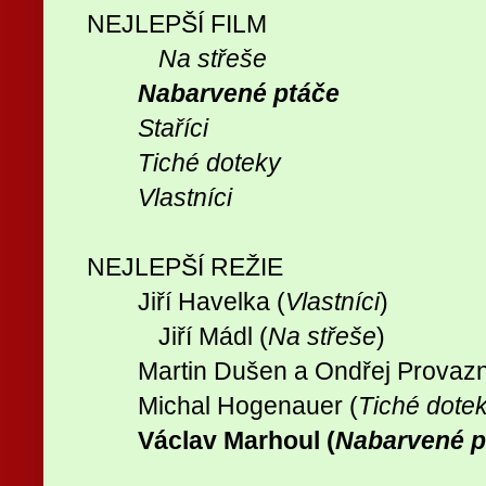
NEJLEPŠÍ FILM
Na střeše
Nabarvené ptáče
Staříci
Tiché doteky
Vlastníci
NEJLEPŠÍ REŽIE
Jiří Havelka (
Vlastníci
)
Jiří Mádl (
Na střeše
)
Martin Dušen a Ondřej Provazn
Michal Hogenauer (
Tiché dote
Václav Marhoul (
Nabarvené p