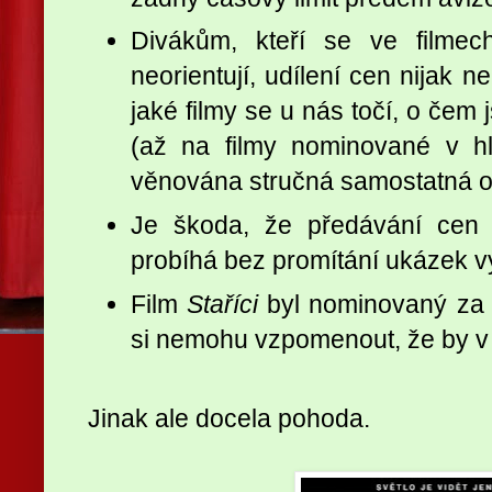
Divákům, kteří se ve filmech
neorientují, udílení cen nijak n
jaké filmy se u nás točí, o čem
(až na filmy nominované v hla
věnována stručná samostatná o
Je škoda, že předávání cen 
probíhá bez promítání ukázek 
Film
Staříci
byl nominovaný za 
si nemohu vzpomenout, že by v
Jinak ale docela pohoda.