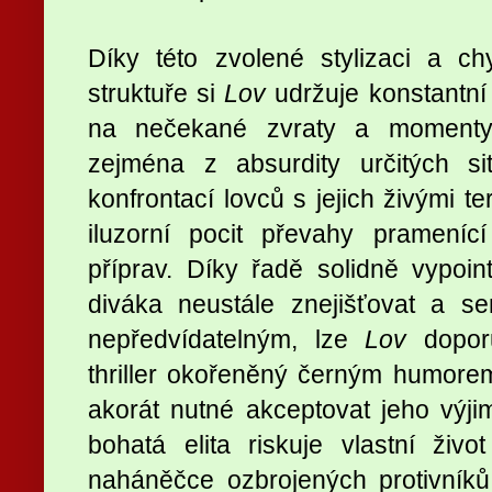
Díky této zvolené stylizaci a c
struktuře si
Lov
udržuje konstantní
na nečekané zvraty a momenty
zejména z absurdity určitých sit
konfrontací lovců s jejich živými ter
iluzorní pocit převahy prameníc
příprav. Díky řadě solidně vypoi
diváka neustále znejišťovat a s
nepředvídatelným, lze
Lov
doporu
thriller okořeněný černým humorem
akorát nutné akceptovat jeho výj
bohatá elita riskuje vlastní ži
naháněčce ozbrojených protivníků, 