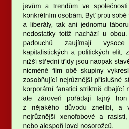
jevům a trendům ve společnosti
konkrétním osobám. Byť proti sobě 
a liberály, tak ani jednomu tábo
nedostatky totiž nachází u obou
padouchů zaujímají vysoce 
kapitalistických a politických elit,
nižší střední třídy jsou naopak sta
nicméně film obě skupiny vykresl
zosobňující nejrůznější příslušné s
korporátní fanatici striktně dbající 
ale zároveň pořádají tajný hon
z nějakého důvodu znelíbí, a 
nejrůznější xenofobové a rasisti, 
nebo alespoň lovci nosorožců.