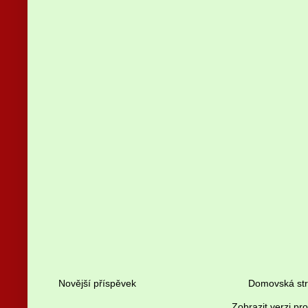
Novější příspěvek
Domovská st
Zobrazit verzi pr