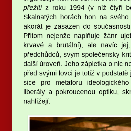
přežití
z roku 1994 (v níž čtyři bě
Skalnatých horách hon na svého
akorát je zasazen do současnosti
Přitom nejenže naplňuje žánr uje
krvavé a brutální), ale navíc j
předchůdců, svým společensky kr
další úroveň. Jeho zápletka o nic ne
před svými lovci je totiž v podstatě
sice pro metaforu ideologického
liberály a pokroucenou optiku, s
nahlížejí.