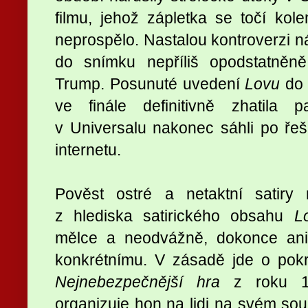
filmu, jehož zápletka se točí kolem
neprospělo. Nastalou kontroverzi ná
do snímku nepříliš opodstatněně
Trump. Posunuté uvedení
Lovu
do 
ve finále definitivně zhatila 
v Universalu nakonec sáhli po řeše
internetu.
Pověst ostré a netaktní satiry 
z hlediska satirického obsahu
L
mělce a neodvážně, dokonce ani
konkrétnímu. V zásadě jde o pokr
Nejnebezpečnější hra
z roku 19
organizuje hon na lidi na svém s