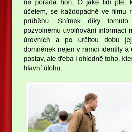
ně pořádá hon. O jaké lidi jde,
účelem, se každopádně ve filmu r
průběhu. Snímek díky tomuto
pozvolnému uvolňování informací 
úrovních a po určitou dobu je
domněnek nejen v rámci identity a
postav, ale třeba i ohledně toho, kt
hlavní úlohu.