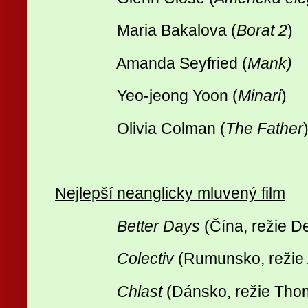
Maria Bakalova (
Borat 2
)
Amanda Seyfried (
Mank)
Yeo-jeong Yoon (
Minari
)
Olivia Colman (
The Father
Nejlepší neanglicky mluvený film
Better Days
(Čína, režie D
Colectiv
(Rumunsko, režie
Chlast
(Dánsko, režie Tho