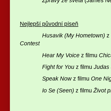
Zprávy ze světa
(James N
Nejlepší původní píseň
Husavik (My Hometown)
z
Contest
Hear My Voice
z filmu
Chic
Fight for You
z filmu
Judas 
Speak Now
z filmu
One Nig
Io Se (Seen)
z filmu
Život 