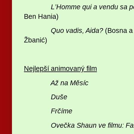
L
’
Homme qui a vendu sa 
Ben Hania)
Quo vadis, Aida?
(Bosna a 
Žbani
ć
)
Nejlepší animovaný film
Až na Měsíc
Duše
Frčíme
Ovečka Shaun ve filmu: 