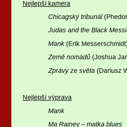
Nejlepší kamera
Chicagský tribunál
(Phedo
Judas and the Black Mess
Mank
(Erik Messerschmidt
Země nomádů
(Joshua Ja
Zprávy ze světa
(Dariusz W
Nejlepší výprava
Mank
Ma Rainey – matka blues