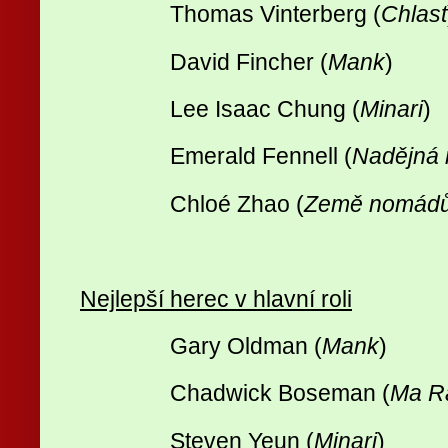
Thomas Vinterberg (
Chlast
David Fincher (
Mank
)
Lee Isaac Chung (
Minari
)
Emerald Fennell (
Nadějná 
Chloé Zhao (
Země nomád
Nejlepší herec v hlavní roli
Gary Oldman (
Mank
)
Chadwick Boseman (
Ma Ra
Steven Yeun (
Minari
)