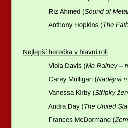
Riz Ahmed (
Sound of Meta
Anthony Hopkins (
The Fat
Nejlepší herečka v hlavní roli
Viola Davis (
Ma Rainey – m
Carey Mulligan (
Nadějná m
Vanessa Kirby (
Střípky že
Andra Day (
The United Stat
Frances McDormand (
Zem