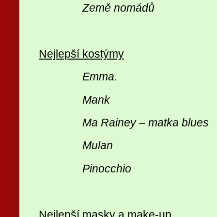
Země nomádů
Nejlepší kostýmy
Emma.
Mank
Ma Rainey – matka blues
Mulan
Pinocchio
Nejlepší masky a make-up