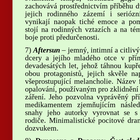
zachovává prostřednictvím příběhu d
jejich rodinného zázemí i serióz
vynikají naopak tiché emoce a poma
stojí na rodinných vztazích a na té
boje proti předurčenosti.
7)
Aftersun
– jemný, intimní a citliv
dcery a jejího mladého otce v pří
devadesátých let, jehož táhnou kupř
obou protagonistů, jejich skvěle na
všeprostupující melancholie. Název
opalování, používaným pro zklidnění 
záření. Jeho pozvolna vyprávěný př
medikamentem zjemňujícím násled
snahy jeho autorky vyrovnat se s 
rodiče. Minimalistické pocitové dra
dozvukem.