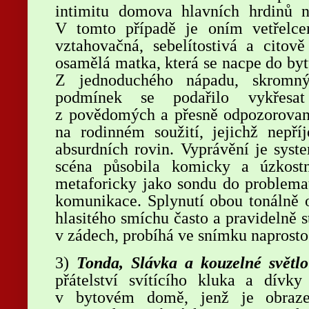
intimitu domova hlavních hrdinů na
V tomto případě je oním vetřelce
vztahovačná, sebelítostivá a citově
osamělá matka, která se nacpe do byt
Z jednoduchého nápadu, skromný
podmínek se podařilo vykřesa
z povědomých a přesně odpozorovanýc
na rodinném soužití, jejichž nepří
absurdních rovin. Vyprávění je syst
scéna působila komicky a úzkostn
metaforicky jako sondu do problemat
komunikace. Splynutí obou tonálně o
hlasitého smíchu často a pravidelně 
v zádech, probíhá ve snímku naprosto
3)
Tonda, Slávka a kouzelné světlo
přátelství svítícího kluka a dívky 
v bytovém domě, jenž je obrazem