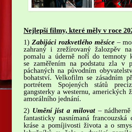
Nejlepší filmy, které měly v roce 2
1)
Zabijáci rozkvetlého měsíce
– mon
zahraný i zrežírovaný žalozpěv na
pomalu a úderně noří do temnoty ko
se zaměřením na podstatu zla v p
páchaných na původním obyvatelst
bohatství. Velkofilm se zásadním 
portrétem Spojených států prec
gangsterky a westernu, amerických ž
amorálního jednání.
2)
Umění jíst a milovat
– nádherně 
fantasticky nasnímaná francouzsk
kráse a pomíjivosti života a o smys