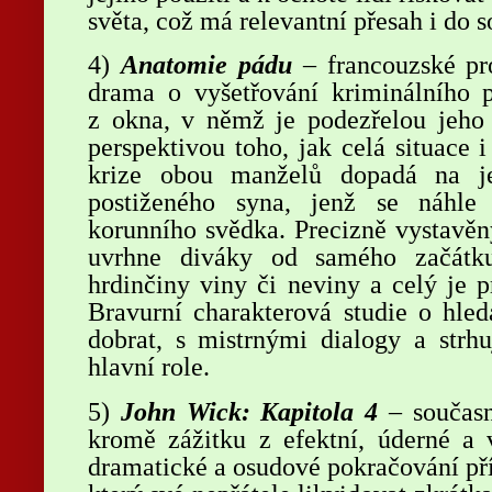
světa, což má relevantní přesah i do s
4)
Anatomie pádu
– francouzské pro
drama o vyšetřování kriminálního
z okna, v němž je podezřelou jeho 
perspektivou toho, jak celá situace i
krize obou manželů dopadá na jej
postiženého syna, jenž se náhle
korunního svědka. Precizně vystavěn
uvrhne diváky od samého začátku
hrdinčiny viny či neviny a celý je 
Bravurní charakterová studie o hled
dobrat, s mistrnými dialogy a strh
hlavní role.
5)
John Wick: Kapitola 4
– současn
kromě zážitku z efektní, úderné a 
dramatické a osudové pokračování pří