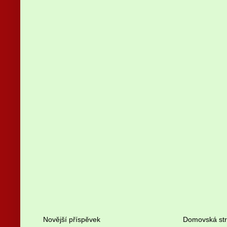
Novější příspěvek
Domovská st