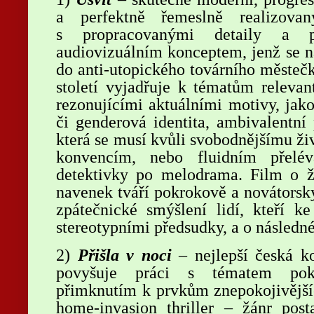
a perfektně řemeslně realizova
s propracovanými detaily a 
audiovizuálním konceptem, jenž se 
do anti-utopického továrního městečk
století vyjadřuje k tématům releva
rezonujícími aktuálními motivy, jako
či genderová identita, ambivalentní 
která se musí kvůli svobodnějšímu ži
konvencím, nebo fluidním přelé
detektivky po melodrama. Film o ži
navenek tváří pokrokově a novátorsky
zpátečnické smýšlení lidí, kteří ke
stereotypními předsudky, a o následn
2)
Přišla v noci
– nejlepší česká ko
povyšuje práci s tématem pokř
přimknutím k prvkům znepokojivějšíc
home-invasion thriller – žánr post