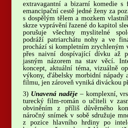
extravagantní a bizarní komedie s 
emancipační cestě jedné ženy za poz
s dospělým tělem a mozkem vlastníh
skrze vyprávění řazené do kapitol sl
porušuje všechny myslitelné spo
podráží patriarchátu nohy a ve f
prochází si kompletním zrychleným 
přes naivní dospívající dívku až 
jasným názorem na stav věcí. Inte
koncept, aktuální téma, vizuálně op
výkony, ďábelsky morbidní nápady 
filmu, jen zároveň vyniká diváckou př
3)
Unavená naděje
– komplexní, vrs
turecký film-román o učiteli v zasn
obviněním z příliš důvěrného ko
náročný snímek v sobě sdružuje mn
z pozice hlavního hrdiny po intele