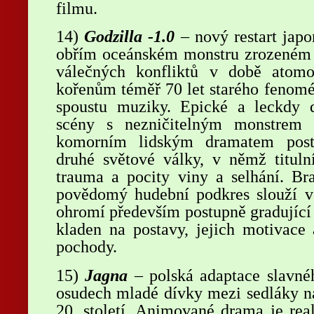
filmu.
14)
Godzilla -1.0
– nový restart japo
obřím oceánském monstru zrozeném z
válečných konfliktů v době atom
kořenům téměř 70 let starého fenomé
spoustu muziky. Epické a leckdy de
scény s nezničitelným monstrem 
komorním lidským dramatem post
druhé světové války, v němž tituln
trauma a pocity viny a selhání. B
povědomý hudební podkres slouží ve
ohromí především postupně gradující 
kladen na postavy, jejich motivace 
pochody.
15)
Jagna
– polská adaptace slavné
osudech mladé dívky mezi sedláky n
20. století. Animované drama je rea