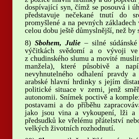
dospívající syn, čímž se posouvá i ú
představuje nečekané tnutí do s
promyšlené a na pevných základech 
celou dobu ještě důmyslnější, než by 
8)
Sbohem, Julie
– silné súdánské
výčitkách svědomí a o vývoji ve
z chudinského slumu a movité musli
manžela), které působivě a nap
nevyhnutelného odhalení pravdy a 
arabské hlavní hrdinky s jejím dis
politické situace v zemi, jenž smě
autonomii. Snímek poctivě a komplex
postavami a do příběhu zapracová
jako jsou vina a vykoupení, lži a
předsudků ke vřelému přátelství nebo
velkých životních rozhodnutí.