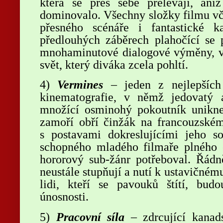
která se přes sebe přelévají, an
dominovalo. Všechny složky filmu vče
přesného scénáře i fantastické 
předlouhých záběrech plahočící se 
mnohaminutové dialogové výměny, vyt
svět, který diváka zcela pohltí.
4)
Vermines
– jeden z nejlepších
kinematografie, v němž jedovatý 
množící osminohý pokoutník unikne
zamoří obří činžák na francouzském
s postavami dokreslujícími jeho so
schopného mladého filmaře plného e
hororový sub-žánr potřeboval. Řádn
neustále stupňují a nutí k ustavičném
lidi, kteří se pavouků štítí, bud
únosnosti.
5)
Pracovní síla
– zdrcující kanad