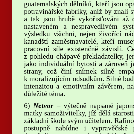
guatemalských dělníků, kteří jsou o
potravinářské fabriky, aniž by znali
a tak jsou hrubě vykořisťováni až 
nastaveném a nespravedlivém sys
výsledku všichni, nejen živořící nád
kanadští zaměstnavatelé, kteří muse
pracovní síle existenčně závislí. C
z pohledu chápavé překladatelky, je
jako individuální bytosti a zároveň 
strany, což činí snímek silně empa
k moralizujícím odsudkům. Silné budo
intenzitou a emotivním závěrem, na
důležité téma.
6)
Netvor
– výtečně napsané japons
matky samoživitelky, jíž dělá starost
základní škole svým učitelem. Rafin
postupně nabídne i vypravěčské 