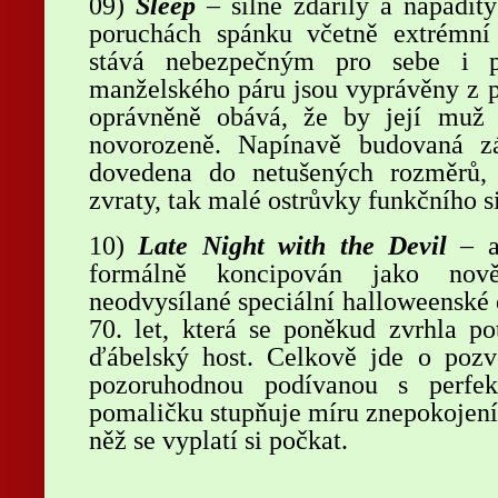
09)
Sleep
–
silně zdařilý a nápadit
poruchách spánku včetně extrémní
stává nebezpečným pro sebe i p
manželského páru jsou vyprávěny z p
oprávněně obává, že by její muž 
novorozeně. Napínavě budovaná zá
dovedena do netušených rozměrů,
zvraty, tak malé ostrůvky funkčního 
10)
Late Night with the Devil
– au
formálně koncipován jako nov
neodvysílané speciální halloweenské 
70. let, která se poněkud zvrhla po
ďábelský host. Celkově jde o pozvo
pozoruhodnou podívanou s perfekt
pomaličku stupňuje míru znepokojení
něž se vyplatí si počkat.