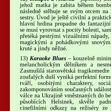
jehož matka je zabita během bomb
následně stěhuje se svým otcem na 
sestry.
Úvod je ještě civilní a prakti
hlavní hrdina propadne do fantazijní
se musí vyrovnat s pocity bolesti, sa
přetéká pestrými vizuálními nápady
magickými a pohádkovými snovými
kruté a jindy něžné.
13)
Karaoke Blues
– kouzelně minim
melancholickým dělníkem a nesměl
Zasmušilá starosvětská tragikomedie 
zoufalých duší vyniká perfektní fo
tváří, osobitými charaktery, soc
zakomponováním současných události
válce na Ukrajině vměstnaných do bez
působících Helsinek, skvěle pad
cinefilními odkazy na režiséry ze 