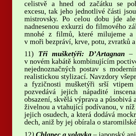
celistvě a hned od začátku se po
excesu, tak jeho jednotlivé části jso
mistrovsky. Po celou dobu jde al
nadnesenou exkurzi do filmového zák
mnohé z filmů, které milujeme a 
v moři bezpráví, krve, potu, zvratků a
11)
Tři mušketýři: D
’Artagnan
– d
v novém kabátě kombinujícím poctivé 
nejednoznačných postav s modern
realistickou stylizací. Navzdory všepr
a fyzičnosti mušketýři srší vtip
pozvedává jejich nápadité inscen
obsazení, skvělá výprava a působivá a
živelnou a vtahující podívanou, v níž
jejich osudech, a která dodává mock
dech, aniž by jej obírala o staromils
12
)
Chlapec a volavka
– japonský ani