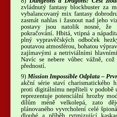
8)
Dungeons a Dragons: Čest zlod
zvládnutý fantasy blockbuster za m
vybalancovaný mix fantasy dobrodru
zasmát nahlas i žasnout nad jeho vi
postavy jsou natolik nosné, že 
pokračování. Hbitá, vtipná a nápaditá
plný vypravěčských odboček hezk
poutavou atmosférou, bohatou výpravo
zajímavými a netriviálními hlavním
Navíc se nebere vůbec vážně, což
předností.
9)
Mission Impossible Odplata – Prvn
akční série staví charismatického h
proti digitálnímu nepříteli v podobě
reprezentuje potenciální hrozby mo
dílům méně velkolepá, zato dějo
plánovaného vyvrcholení celé špioná
dlouhé a příběh rytmizující kaska