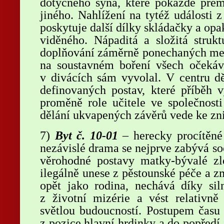
dotyčného syna, které pokaždé přem
jiného. Nahlížení na tytéž události 
poskytuje další dílky skládačky a op
viděného. Nápaditá a složitá struk
doplňování záměrně ponechaných meze
na soustavném boření všech očekává
v divácích sám vyvolal. V centru dě
definovaných postav, které příběh vy
proměně role učitele ve společnost
dělání ukvapených závěrů vede ke zni
7)
Byt č. 10-01
– herecky procítěné
nezávislé drama se nejprve zabývá so
věrohodné postavy matky-bývalé zlo
ilegálně unese z pěstounské péče a z
opět jako rodina, nechává díky sil
z životní mizérie a vést relativně
světlou budoucností. Postupem času
z pozice hlavní hrdinky a do popředí 