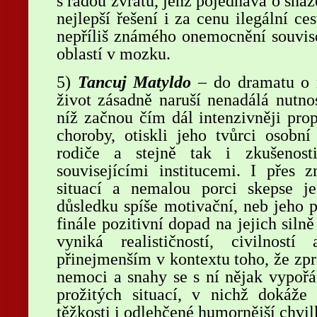
s řadou zvratů, jenž pojednává o snaz
nejlepší řešení i za cenu ilegální c
nepříliš známého onemocnění souvis
oblastí v mozku.
5)
Tancuj Matyldo
– do dramatu o m
život zásadně naruší nenadálá nutno
níž začnou čím dál intenzivněji pr
choroby, otiskli jeho tvůrci osobn
rodiče a stejně tak i zkušenost
souvisejícími institucemi. I přes 
situací a nemalou porci skepse 
důsledku spíše motivační, neb jeho p
finále pozitivní dopad na jejich sil
vyniká realističností, civilnost
přinejmenším v kontextu toho, že zp
nemoci a snahy se s ní nějak vypořá
prožitých situací, v nichž dokáže
těžkosti i odlehčené humornější chvil