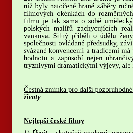
níž byly natočené hrané záběry ručn
filmových okénkách do rozměrných 
filmu je tak sama o sobě umělecký
polských malířů zachycujících real
venkova. Silný příběh o údělu ženy
společnosti ovládané předsudky, závi
svázané konvencemi a tradicemi má 
hodnotu a zapůsobí nejen uhranči
trýznivými dramatickými výjevy, ale
Čestná zmínka pro další pozoruhodné
životy
Nejlepší české filmy
1)
Úsvit
– skutečně moderní, progres