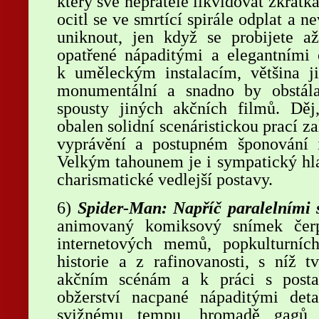
který své nepřátele likvidovat zkrátk
ocitl se ve smrtící spirále odplat a n
uniknout, jen když se probijete a
opatřené nápaditými a elegantními 
k uměleckým instalacím, většina 
monumentální a snadno by obstála
spousty jiných akčních filmů. Dě
obalen solidní scenáristickou prací 
vyprávění a postupném šponování in
Velkým tahounem je i sympatický hl
charismatické vedlejší postavy.
6)
Spider-Man: Napříč paralelními 
animovaný komiksový snímek čer
internetových memů, popkulturníc
historie a z rafinovanosti, s níž t
akčním scénám a k práci s postav
obžerství nacpané nápaditými detai
svižnému tempu, hromadě gagů 