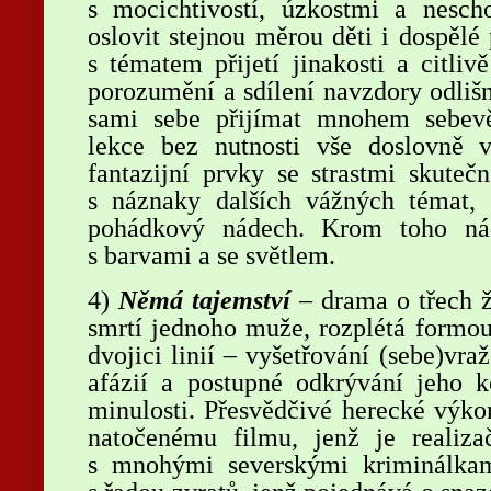
s mocichtivostí, úzkostmi a nescho
oslovit stejnou měrou děti i dospěl
s tématem přijetí jinakosti a citli
porozumění a sdílení navzdory odliš
sami sebe přijímat mnohem sebev
lekce bez nutnosti vše doslovně v
fantazijní prvky se strastmi skuteč
s náznaky dalších vážných témat, a
pohádkový nádech. Krom toho ná
s barvami a se světlem.
4)
Němá tajemství
– drama o třech ž
smrtí jednoho muže, rozplétá formou 
dvojici linií – vyšetřování (sebe)vr
afázií a postupné odkrývání jeho 
minulosti. Přesvědčivé herecké výko
natočenému filmu, jenž je realiza
s mnohými severskými kriminálka