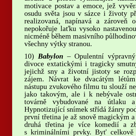
motivace postav a emoce, jež vyvěr
osudu světa jsou v sázce i životy př
realizovaná, napínavá a zároveň o
nepokořuje laťku vysoko nastavenou
nicméně během masivního půlhodinové
všechny výtky stranou.
10)
Babylon
– Opulentní výpravný 
divoce extatickými i tragicky smut
jejichž sny a životní jistoty se roz
zájem. Návrat ke dvacátým létům
nástupu zvukového filmu tu slouží ne
jako takovým, ale i k nebývale ost
továrně vybudované na útlaku a 
Hypnotizující snímek střídá žánry pod
první třetina je až snově magickým 
druhá třetina je více komedií a 
s kriminálními prvky. Byť celkově