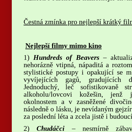
Čestná zmínka pro nejlepší krátký fi
Nejlepší filmy mimo kino
1)
Hundreds of Beavers
– aktualiz
nehorázně vtipná, nápaditá a roztomi
stylistické postupy i opakující se 
vyvíjejících gagů, gradujících 
Jednoduchý, leč sofistikovaně st
alkoholu/lovcovi kožešin, jenž
okolnostem a v zasněžené divočin
následně o lásku, je nevídaným gejzír
za poslední léta a zcela jistě i budouc
2)
Chudáčci
–
nesmírně zába