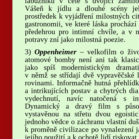
labužníků v čele s dvojicí zamil
Vášeň k jídlu a dlouhé scény je
prostředek k vyjádření milostných ci
gastronomii, ve které láska prochází
předehrou pro intimní chvíle, a v 
potravy zní jako milostná poezie.
3)
Oppenheimer
– velkofilm o živo
atomové bomby není ani tak klasi
jako spíš modernistickým dramati
v němž se střídají dvě vypravěčské 
rovinami. Informačně hutná přehlídk
a intrikujících postav a chytrých di
vydechnutí, navíc natočená s int
Dynamický a dravý film s působi
vystavěnou na střetu dvou egoist
jednoho vědce o záchranu vlastní duše
k proměně civilizace po vynalezení j
jejího použití a k ochotě lidí riskova