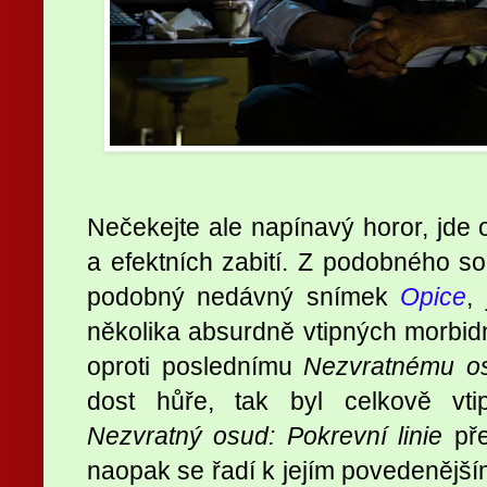
Nečekejte ale napínavý horor, jde 
a efektních zabití. Z podobného 
podobný nedávný snímek
Opice
,
několika absurdně vtipných morbidn
oproti poslednímu
Nezvratnému o
dost hůře, tak byl celkově vtipn
Nezvratný osud: Pokrevní linie
pře
naopak se řadí k jejím povedenějším