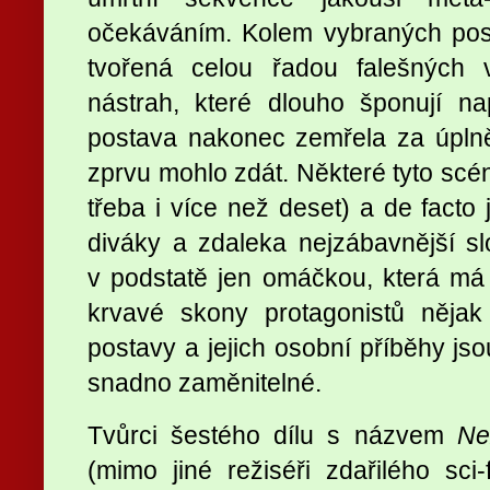
očekáváním. Kolem vybraných pos
tvořená celou řadou falešných 
nástrah, které dlouho šponují na
postava nakonec zemřela za úplně
zprvu mohlo zdát. Některé tyto scén
třeba i více než deset) a de facto
diváky a zdaleka nejzábavnější sl
v podstatě jen omáčkou, která má
krvavé skony protagonistů nějak
postavy a jejich osobní příběhy jso
snadno zaměnitelné.
Tvůrci šestého dílu s názvem
Ne
(mimo jiné režiséři zdařilého sci-