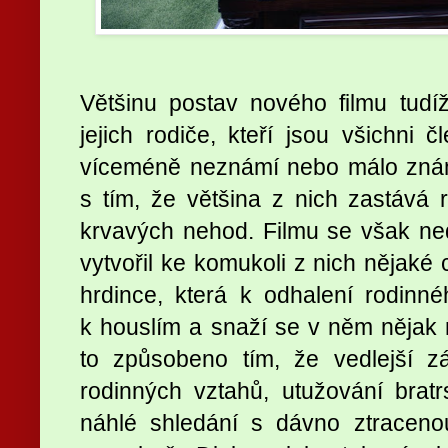
Většinu postav nového filmu tudí
jejich rodiče, kteří jsou všichni č
víceméně neznámí nebo málo známí
s tím, že většina z nich zastává r
krvavých nehod. Filmu se však neda
vytvořil ke komukoli z nich nějaké c
hrdince, která k odhalení rodinnéh
k houslím a snaží se v něm nějak 
to způsobeno tím, že vedlejší zá
rodinných vztahů, utužování brat
náhlé shledání s dávno ztraceno