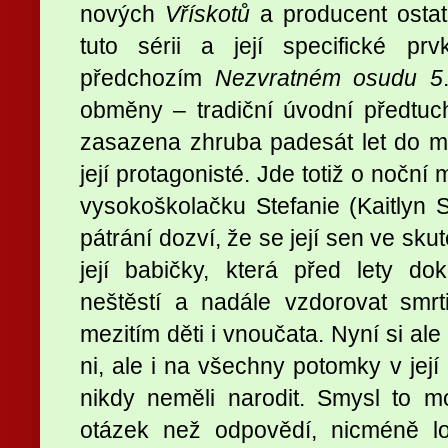
nových
Vřískotů
a producent osta
tuto sérii a její specifické pr
předchozím
Nezvratném osudu 5
obměny – tradiční úvodní předtucha
zasazena zhruba padesát let do min
její protagonisté. Jde totiž o nočn
vysokoškolačku Stefanie (Kaitlyn S
pátrání dozví, že se její sen ve sku
její babičky, která před lety d
neštěstí a nadále vzdorovat smrt
mezitím děti i vnoučata. Nyní si al
ni, ale i na všechny potomky v její 
nikdy neměli narodit. Smysl to m
otázek než odpovědí, nicméně lo