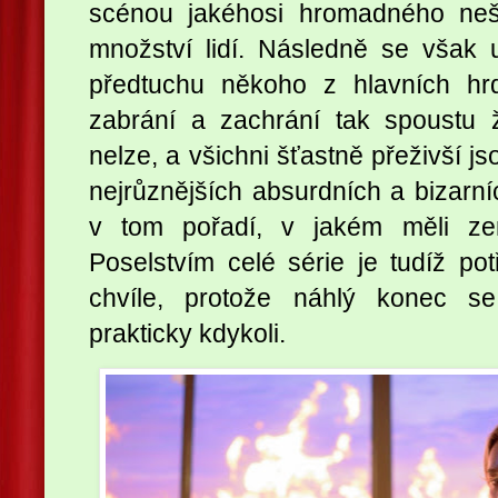
scénou jakéhosi hromadného nešt
množství lidí. Následně se však 
předtuchu někoho z hlavních hrd
zabrání a zachrání tak spoustu ž
nelze, a všichni šťastně přeživší js
nejrůznějších absurdních a bizarníc
v tom pořadí, v jakém měli zem
Poselstvím celé série je tudíž pot
chvíle, protože náhlý konec s
prakticky kdykoli.