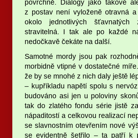
povrchně. Dialogy jako takové a
z postav není vyloženě otravná a
okolo jednotlivých šťavnatých
stravitelná. I tak ale po každé 
nedočkavě čekáte na další.
Samotné mordy jsou pak rozhodně 
morbidně vtipné v dostatečné míře
že by se mnohé z nich daly ještě lé
– kupříkladu napětí spolu s nerv
budováno asi jen u poloviny skon
tak do zlatého fondu série jistě z
nápaditostí a celkovou realizací n
se slavnostním otevřením nové výš
se evidentně šetřilo – ta patří 