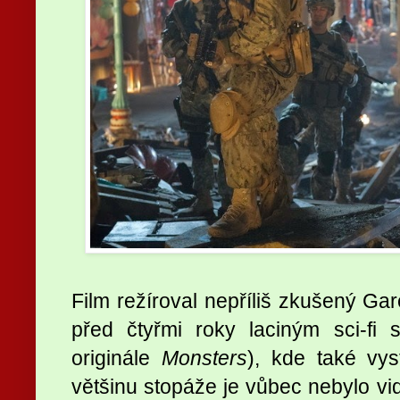
Film režíroval nepříliš zkušený Ga
před čtyřmi roky laciným sci-f
originále
Monsters
), kde také vys
většinu stopáže je vůbec nebylo vi