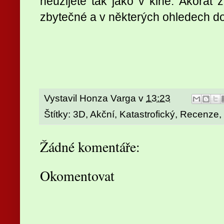
neužijete tak jako v kině. Akorát 
zbytečné a v některých ohledech d
Vystavil
Honza Varga
v
13:23
Štítky:
3D
,
Akční
,
Katastrofický
,
Recenze
,
Žádné komentáře:
Okomentovat