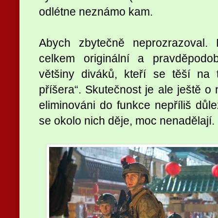
odlétne neznámo kam.
Abych zbytečně neprozrazoval. N
celkem originální a pravděpod
většiny diváků, kteří se těší na 
příšera“. Skutečnost je ale ještě o 
eliminováni do funkce nepříliš důlež
se okolo nich děje, moc nenadělají.