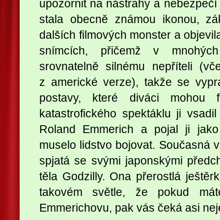
upozornit na nástrahy a nebezpečí
stala obecně známou ikonou, z
dalších filmových monster a objevi
snímcích, přičemž v mnohých 
srovnatelně silnému nepříteli (v
z americké verze), takže se vypr
postavy, které diváci mohou f
katastrofického spektáklu ji vsadi
Roland Emmerich a pojal ji jako 
muselo lidstvo bojovat. Současná v
spjatá se svými japonskými předch
těla Godzilly. Ona přerostlá ještěr
takovém světle, že pokud mát
Emmerichovu, pak vás čeká asi nej