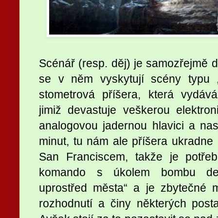
Scénář (resp. děj) je samozřejmě de
se v něm vyskytují scény typu
stometrová příšera, která vydává
jimiž devastuje veškerou elektron
analogovou jadernou hlavici a na
minut, tu nám ale příšera ukradne 
San Franciscem, takže je potřeb
komando s úkolem bombu deak
uprostřed města“ a je zbytečné mu
rozhodnutí a činy některých posta