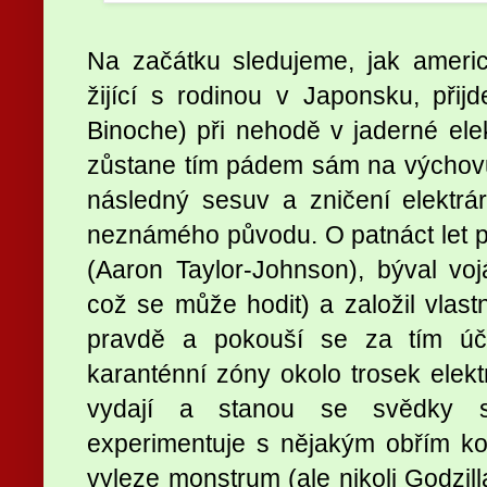
Na začátku sledujeme, jak ameri
žijící s rodinou v Japonsku, přij
Binoche) při nehodě v jaderné elek
zůstane tím pádem sám na výchovu
následný sesuv a zničení elektr
neznámého původu. O patnáct let po
(Aaron Taylor-Johnson), býval v
což se může hodit) a založil vlast
pravdě a pokouší se za tím úč
karanténní zóny okolo trosek elekt
vydají a stanou se svědky s
experimentuje s nějakým obřím k
vyleze monstrum (ale nikoli Godzill