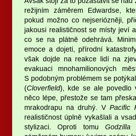
Avšak stojí za to pozastavit se nad
režijním záměrem Edwardse, kter
pokud možno co nejseriózněji, př
jakousi realističnost se místy jeví
co se na plátně odehrává. Minimá
emoce a dojetí, přírodní katastrof
však dojde na reakce lidí na zje
evakuaci mnohamilionových měst,
S podobným problémem se potýkal
(
Cloverfield
), kde se ale povedlo 
něco lépe, přestože se tam přesk
mrakodrapu na druhý. V
Pacific
realističnost úplně vykašlali a vsa
stylizaci. Oproti tomu
Godzilla
n