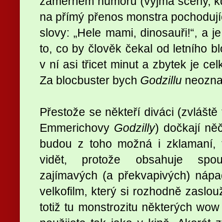
záměrném humoru (vyjma scény, kdy 
na přímý přenos monstra pochodují
slovy: „Hele mami, dinosauři!“, a 
to, co by člověk čekal od letního b
v ní asi třicet minut a zbytek je c
Za blocbuster bych
Godzillu
neoznač
Přestože se někteří diváci (zvláště 
Emmerichovy
Godzilly
) dočkají ně
budou z toho možná i zklamaní, t
vidět, protože obsahuje spou
zajímavých (a překvapivých) nápa
velkofilm, který si rozhodně zaslouž
totiž tu monstrozitu některých wow