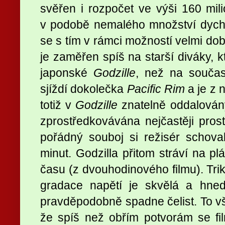
svěřen i rozpočet ve výši 160 mil
v podobě nemalého množství dycht
se s tím v rámci možností velmi dob
je zaměřen spíš na starší diváky, 
japonské
Godzille
, než na součas
sjíždí dokolečka
Pacific Rim
a je z 
totiž v
Godzille
znatelně oddalovány
zprostředkovávána nejčastěji prost
pořádný souboj si režisér schov
minut. Godzilla přitom stráví na pl
času (z dvouhodinového filmu). Tri
gradace napětí je skvělá a hne
pravděpodobně spadne čelist. To vš
že spíš než obřím potvorám se fi