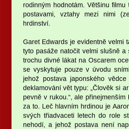
rodinným hodnotám. Většinu filmu 
postavami, vztahy mezi nimi (z
hrdinství.
Garet Edwards je evidentně velmi t
tyto pasáže natočit velmi slušně a 
trochu divné lákat na Oscarem ocen
se vyskytuje pouze v úvodu sní
jehož postava japonského vědce
deklamování vět typu: „Člověk si a
pevně v rukou.“, ale přinejmenším 
za to. Leč hlavním hrdinou je Aaro
svých třiadvaceti letech do role st
nehodí, a jehož postava není na