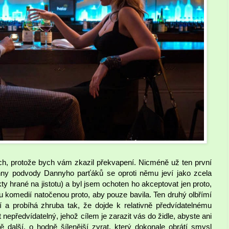
h, protože bych vám zkazil překvapení. Nicméně už ten první
hny podvody Dannyho parťáků se oproti němu jeví jako zcela
kty hrané na jistotu) a byl jsem ochoten ho akceptovat jen proto,
ou komedií natočenou proto, aby pouze bavila. Ten druhý olbřímí
í a probíhá zhruba tak, že dojde k relativně předvídatelnému
nepředvídatelný, jehož cílem je zarazit vás do židle, abyste ani
tě další, o hodně šílenější zvrat, který dokonale obrátí smysl