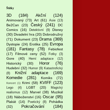
Štítky
3D
(184)
Akční
(124)
Animovaný
(73)
Art
(61)
Asie
(13)
Český
(241)
Be2Can
(23)
DC
Comics
(16)
Disney
Detektivní
(9)
(30)
Divadelní hra
(20)
Dobrodružný
Drama
(369)
(71)
Dokument
(23)
Evropa
Dystopie
(24)
Erotika
(25)
(181)
Fantasy
(78)
Febiofest
(17)
Filmové ceny
(52)
Fotky
(3)
Gore
(40)
Herní adaptace
(12)
Horor
(76)
Historický
(30)
Hudební
(32)
Humor
(9)
Katastrofický
Knižní adaptace
(169)
(8)
Komedie
(281)
Komiks
(72)
KVIFF
(123)
Krimi
(58)
Koncert
(1)
LGBT
(20)
Lego
(4)
Magický
Marvel
(38)
Muzikál
realismus
(12)
Oscar
(95)
(18)
Náboženství
(16)
Plakát
(14)
Pohádka
Poetický
(8)
Pokračování
(184)
(32)