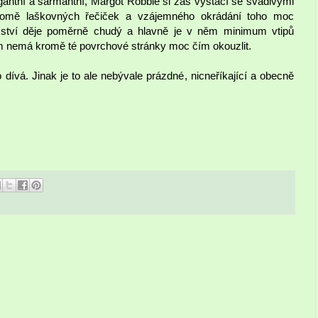
gantní a šarmantní, Margot Robbie si zas vystačí se svádivými
kromě laškovných řečiček a vzájemného okrádání toho moc
ství děje poměrně chudý a hlavně je v něm minimum vtipů
ilm nemá kromě té povrchové stránky moc čím okouzlit.
dívá. Jinak je to ale nebývale prázdné, nicneříkající a obecně