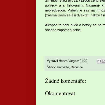
Smithovi stačí být za každou cenu ele
pohledy a s flirtováním. Nicméně 
nepředvedou. Příběh je zas na množ
(zasmál jsem se asi dvakrát), takže f
Alespoň to není nuda a hezky se na to 
snadno zapomenutelné.
Vystavil
Honza Varga
v
21:20
Štítky:
Komedie
,
Recenze
Žádné komentáře:
Okomentovat