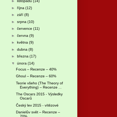
►
listopadu
(14)
►
října
(12)
►
září
(8)
►
srpna
(10)
►
července
(11)
►
června
(9)
►
května
(9)
►
dubna
(8)
►
března
(17)
▼
února
(14)
Focus – Recenze – 40%
Ghoul – Recenze – 60%
Teorie všeho (The Theory of
Everything) – Recenze ...
The Oscars 2015 - Výsledky
Oscarů
Český lev 2015 - vítězové
Danielův svět – Recenze –
70%