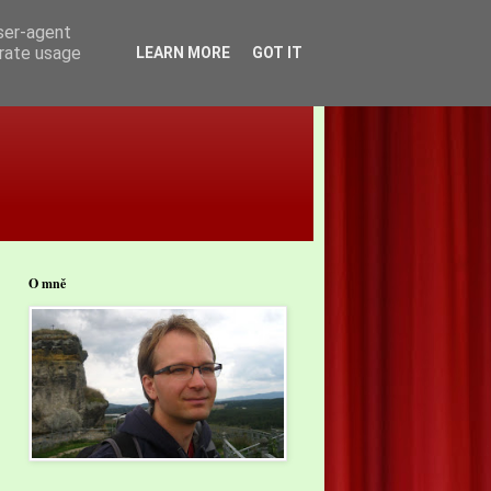
user-agent
erate usage
LEARN MORE
GOT IT
O mně