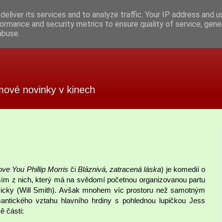
eliver its services and to analyze traffic. Your IP address and 
ormance and security metrics to ensure quality of service, gen
abuse.
mové novinky v kinech
ove You Phillip Morris
či
Bláznivá, zatracená láska
) je komedií o
jším z nich, který má na svědomí početnou organizovanou partu
e Nicky (Will Smith). Avšak mnohem víc prostoru než samotným
ntického vztahu hlavního hrdiny s pohlednou lupičkou Jess
ě části: