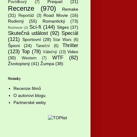
Prequel
(21)
Povídkový
(7)
Recenze
(970)
Remake
(31)
Road Movie
(16)
Reportáž
(3)
Rodinný
(55)
Romantický
(73)
Sci-fi
(144)
Sitges
(37)
Rozhovor
(2)
Skutečná událost
(92)
Speciál
(121)
Sportovní
(28)
Star Wars
(6)
Thriller
Špioni
(24)
Taneční
(6)
(123)
Top
(78)
Video
Válečný
(13)
WTF
(82)
(30)
Western
(7)
Životopisný
(41)
Žumpa
(38)
Stránky
Recenze filmů
O autorovi blogu
Partnerské weby