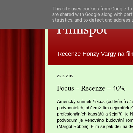
This site uses cookies from Google to d
are shared with Google along with perf
statistics, and to detect and address 
Filmspot
Recenze Honzy Vargy na fil
26. 2. 2015
Focus – Recenze – 40%
Americký snímek
Focus
(od tvůrců
I L
podvodnících, přičemž tím nejprotřele
profesionálních kapsářů a šejdířů, j
podvodům je věnováno budování roma
(Margot Robbie). Film se pak dělí na dv