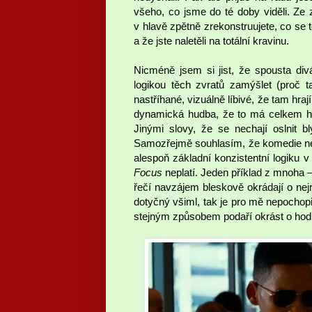
všeho, co jsme do té doby viděli. Ze 
v hlavě zpětně zrekonstruujete, co se 
a že jste naletěli na totální kravinu.
Nicméně jsem si jist, že spousta di
logikou těch zvratů zamýšlet (proč t
nastříhané, vizuálně líbivé, že tam hr
dynamická hudba, že to má celkem he
Jinými slovy, že se nechají oslnit 
Samozřejmě souhlasím, že komedie nemu
alespoň základní konzistentní logiku 
Focus
neplatí. Jeden příklad z mnoha – 
řečí navzájem bleskově okrádají o nej
dotyčný všiml, tak je pro mě nepochop
stejným způsobem podaří okrást o hodin