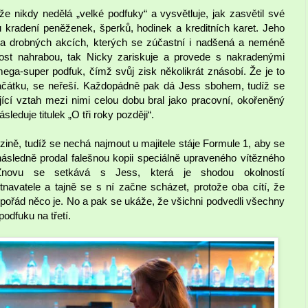
že nikdy nedělá „velké podfuky“ a vysvětluje, jak zasvětil své
 kradení peněženek, šperků, hodinek a kreditních karet. Jeho
lika drobných akcích, kterých se zúčastní i nadšená a neméně
st nahrabou, tak Nicky zariskuje a provede s nakradenými
ega-super podfuk, čímž svůj zisk několikrát znásobí. Že je to
 začátku, se neřeší. Každopádně pak dá Jess sbohem, tudíž se
ející vztah mezi nimi celou dobu bral jako pracovní, okořeněný
leduje titulek „O tři roky později“.
zině, tudíž se nechá najmout u majitele stáje Formule 1, aby se
ásledně prodal falešnou kopii speciálně upraveného vítězného
Znovu se setkává s Jess, která je shodou okolností
tnavatele a tajně se s ní začne scházet, protože oba cítí, že
h pořád něco je. No a pak se ukáže, že všichni podvedli všechny
odfuku na třetí.