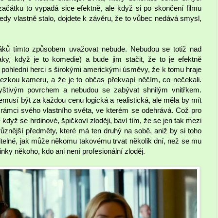
začátku to vypadá sice efektně, ale když si po skončení filmu
tedy vlastně stalo, dojdete k závěru, že to vůbec nedává smysl,
váků tímto způsobem uvažovat nebude. Nebudou se totiž nad
aky, když je to komedie) a bude jim stačit, že to je efektně
ají pohlední herci s širokými americkými úsměvy, že k tomu hraje
zkou kameru, a že je to občas překvapí něčím, co nečekali.
blyštivým povrchem a nebudou se zabývat shnilým vnitřkem.
sí být za každou cenu logická a realistická, ale měla by mít
v rámci svého vlastního světa, ve kterém se odehrává. Což pro
když se hrdinové, špičkoví zloději, baví tím, že se jen tak mezi
různější předměty, které má ten druhý na sobě, aniž by si toho
itelné, jak může někomu takovému trvat několik dní, než se mu
ky někoho, kdo ani není profesionální zloděj.