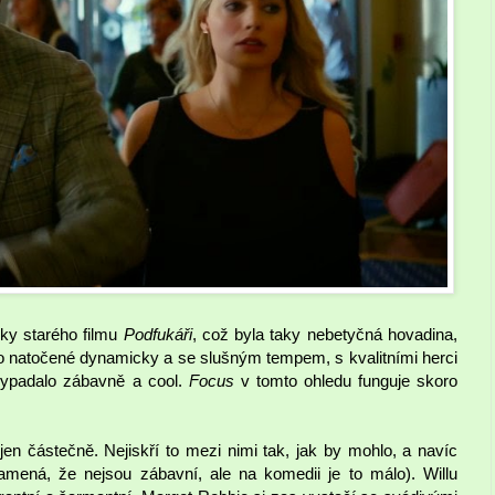
ky starého filmu
Podfukáři
, což byla taky nebetyčná hovadina,
bylo natočené dynamicky a se slušným tempem, s kvalitními herci
o vypadalo zábavně a cool.
Focus
v tomto ohledu funguje skoro
jen částečně. Nejiskří to mezi nimi tak, jak by mohlo, a navíc
amená, že nejsou zábavní, ale na komedii je to málo). Willu