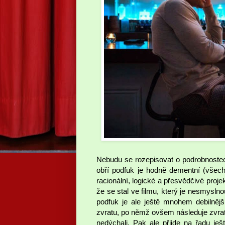
Nebudu se rozepisovat o podrobnostec
obří podfuk je hodně dementní (všec
racionální, logické a přesvědčivé proje
že se stal ve filmu, který je nesmysln
podfuk je ale ještě mnohem debilnějš
zvratu, po němž ovšem následuje zvrat 
nedýchali. Pak ale přijde na řadu ješ