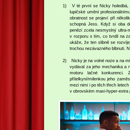
1)
V té první se Nicky holedbá, 
lupičské umění profesionálnímu
obratnost se projeví při něko
schopná Jess. Když si oba do
penězi zcela nesmyslný ultra-m
v rozporu s tím, co tvrdil na
ukáže, že ten slibně se rozvíj
trochou nezávazného blbnutí. Nás
2)
Nicky je na volné noze a na mi
vydával za jeho mechanika a n
motoru lačné konkurenci. 
přítelkyní/milenkou jeho zaměs
mezi nimi i po těch třech letec
v obrovském maxi-hyper-extra p