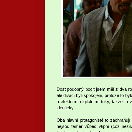
Dost podobný pocit jsem měl z dva ro
ale diváci byli spokojení, protože to 
a efektními digitálními triky, takže t
identicky.
Oba hlavní protagonisté to zachraňují 
nejsou téměř vůbec vtipní (což nezn