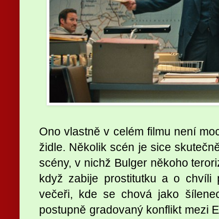
Ono vlastně v celém filmu není moc
židle. Několik scén je sice skutečn
scény, v nichž Bulger někoho terori
když zabije prostitutku a o chvíl
večeři, kde se chová jako šílene
postupně gradovaný konflikt mezi