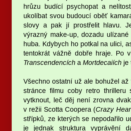
hrůzu budící psychopat a nelíto
ukolíbat svou budoucí oběť kamar
slovy a pak jí prostřelit hlavu
výrazný make-up, dozadu ulízané v
huba. Kdybych ho potkal na ulici, a
tentokrát vážně dobře hraje. Po
Transcendencích
a
Mortdecaiích
je
Všechno ostatní už ale bohužel až 
stránce filmu coby retro thrilleru
vytknout, leč děj není zrovna dva
v režii Scotta Coopera (
Crazy Hear
střípků, ze kterých se nepodařilo u
je jednak struktura vyprávění 