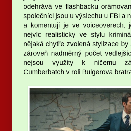
odehrává ve flashbacku orámovan
společníci jsou u výslechu u FBI a n
a komentují je ve voiceoverech, 
nejvíc realisticky ve stylu krimin
nějaká chytře zvolená stylizace by
zároveň nadměrný počet vedlejšíc
nejsou využity k ničemu zá
Cumberbatch v roli Bulgerova bratra