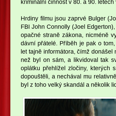
kriminální činnost v 80. a 90. letech
Hrdiny filmu jsou zaprvé Bulger (
FBI John Connolly (Joel Edgerton), 
opačné straně zákona, nicméně vyrů
dávní přátelé. Příběh je pak o tom,
let tajně informátora, čímž donášel
než byl on sám, a likvidoval tak 
oplátku přehlížel zločiny, kterých
dopouštěli, a nechával mu relativně
byl z toho velký skandál a několik li