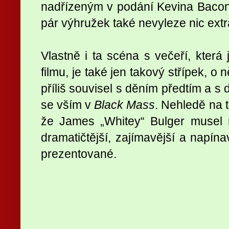
nadřízeným v podání Kevina Bacon
pár výhružek také nevyleze nic extr
Vlastně i ta scéna s večeří, která 
filmu, je také jen takový střípek, o
příliš souvisel s děním předtím a s 
se vším v
Black Mass
. Nehledě na t
že James „Whitey“ Bulger musel 
dramatičtější, zajímavější a napínav
prezentované.