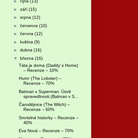
►
října
(13)
►
září
(15)
►
srpna
(12)
►
července
(10)
►
června
(12)
►
května
(9)
►
dubna
(16)
▼
března
(16)
Táta je doma (Daddy´s Home)
– Recenze – 10%
Humr (The Lobster) –
Recenze – 70%
Batman v Superman: Úsvit
spravedlnosti (Batman v S...
Čarodějnice (The Witch) –
Recenze – 60%
Smrtelné historky – Recenze –
40%
Eva Nová – Recenze – 70%