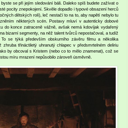
 byste se při jejím sledování báli. Daleko spíš budete zažívat o
asté pocity znepokojení. Skvěle dopadlo i typové obsazení herců
očných dětských rolí), leč nestačí to na to, aby napětí nebylo tu
něním některých scén. Postavy mluví v autenticky dobové
tku do konce zatraceně vážně, avšak nemá kdovíjak vydařený
 na bizarní segmenty, na něž talent tvůrců nepostačoval, a tudíž
. To se týká především obskurního závěru filmu a několika
ž zhruba třináctiletý uhranutý chlapec v předsmrtelném deliriu
jako by obcoval s Kristem (nebo co to mělo znamenat), což se
s jistou míru mrazení nepůsobilo zároveň úsměvně.