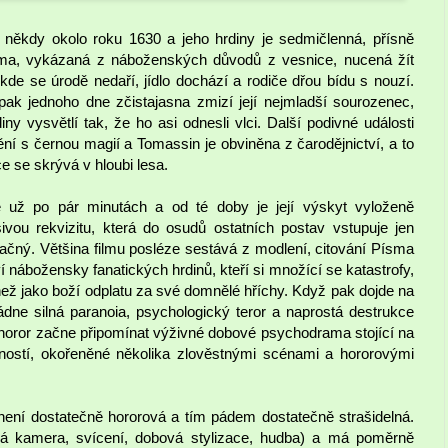
 někdy okolo roku 1630 a jeho hrdiny je sedmičlenná, přísně
liama, vykázaná z náboženských důvodů z vesnice, nucená žít
de se úrodě nedaří, jídlo dochází a rodiče dřou bídu s nouzí.
ak jednoho dne zčistajasna zmizí její nejmladší sourozenec,
ny vysvětlí tak, že ho asi odnesli vlci. Další podivné události
nění s černou magií a Tomassin je obviněna z čarodějnictví, a to
 se skrývá v hloubi lesa.
vé už po pár minutách a od té doby je její výskyt vyloženě
vou rekvizitu, která do osudů ostatních postav vstupuje jen
načný. Většina filmu posléze sestává z modlení, citování Písma
nábožensky fanatických hrdinů, kteří si množící se katastrofy,
ak než jako boží odplatu za své domnělé hříchy. Když pak dojde na
ládne silná paranoia, psychologický teror a naprostá destrukce
horor začne připomínat výživné dobové psychodrama stojící na
ností, okořeněné několika zlověstnými scénami a hororovými
ení dostatečně hororová a tím pádem dostatečně strašidelná.
á kamera, svícení, dobová stylizace, hudba) a má poměrně