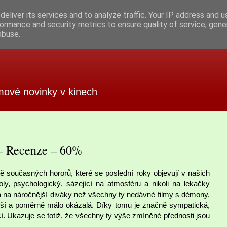
eliver its services and to analyze traffic. Your IP address and 
ormance and security metrics to ensure quality of service, gen
abuse.
mové novinky v kinech
 – Recenze – 60%
ě současných hororů, které se poslední roky objevují v našich
oly, psychologický, sázející na atmosféru a nikoli na lekačky
á na náročnější diváky než všechny ty nedávné filmy s démony,
jší a poměrně málo okázalá. Díky tomu je značně sympatická,
. Ukazuje se totiž, že všechny ty výše zmíněné přednosti jsou