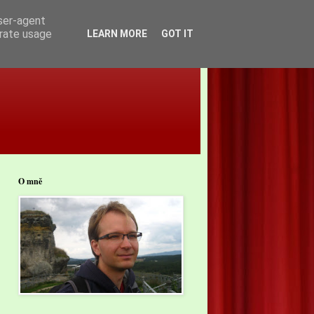
user-agent
erate usage
LEARN MORE
GOT IT
O mně