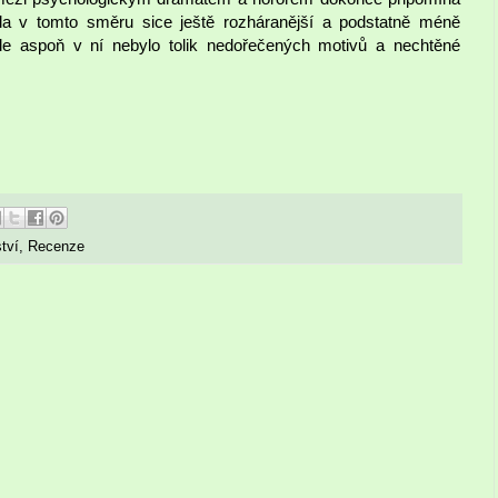
yla v tomto směru sice ještě rozháranější a podstatně méně
ale aspoň v ní nebylo tolik nedořečených motivů a nechtěné
tví
,
Recenze