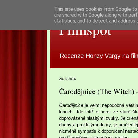
This site uses cookies from Google to d
are shared with Google along with perf
statistics, and to detect and address 
Filmspot
Recenze Honzy Vargy na fil
24. 3. 2016
Čarodějnice (The Witch)
Čarodějnice
je velmi nepodobná většin
kinech. Jde totiž o horor ze staré šk
doprovázené hlasitými zvuky. Je cílen
duchy a prokletými domy, je umělečtě
nicméně sympatie k doporučení nestačí
pro
Čarodějnici
zároveň její metlou.