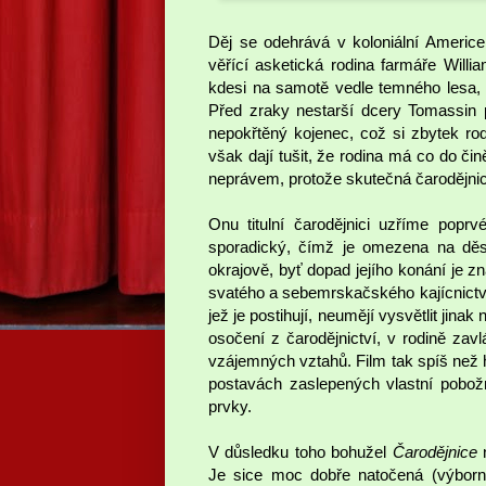
Děj se odehrává v koloniální Americe
věřící asketická rodina farmáře Wil
kdesi na samotě vedle temného lesa, k
Před zraky nestarší dcery Tomassin p
nepokřtěný kojenec, což si zbytek rodi
však dají tušit, že rodina má co do či
neprávem, protože skutečná čarodějnice
Onu titulní čarodějnici uzříme popr
sporadický, čímž je omezena na děsi
okrajově, byť dopad jejího konání je z
svatého a sebemrskačského kajícnictví 
jež je postihují, neumějí vysvětlit jin
osočení z čarodějnictví, v rodině zav
vzájemných vztahů. Film tak spíš než 
postavách zaslepených vlastní pobož
prvky.
V důsledku toho bohužel
Čarodějnice
n
Je sice moc dobře natočená (výborn