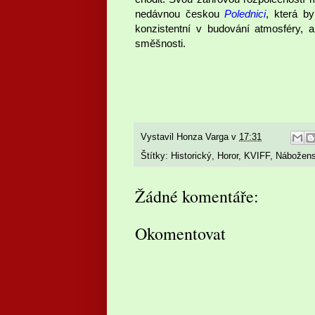
nedávnou českou
Polednici
, která b
konzistentní v budování atmosféry, 
směšnosti.
Vystavil
Honza Varga
v
17:31
Štítky:
Historický
,
Horor
,
KVIFF
,
Nábožens
Žádné komentáře:
Okomentovat