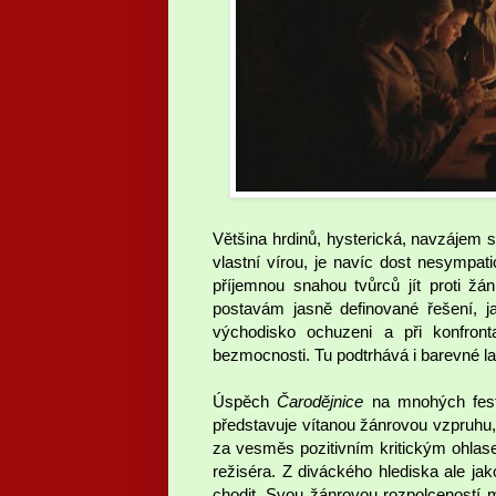
Většina hrdinů, hysterická, navzájem s
vlastní vírou, je navíc dost nesympat
příjemnou snahou tvůrců jít proti ž
postavám jasně definované řešení, j
východisko ochuzeni a při konfront
bezmocnosti. Tu podtrhává i barevné la
Úspěch
Čarodějnice
na mnohých festi
představuje vítanou žánrovou vzpruhu, j
za vesměs pozitivním kritickým ohlase
režiséra. Z diváckého hlediska ale ja
chodit. Svou žánrovou rozpolceností