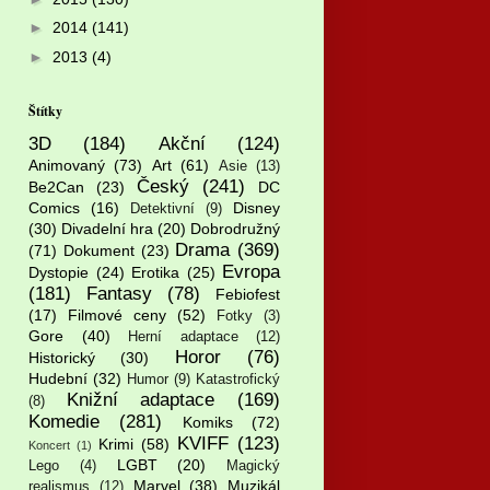
►
2014
(141)
►
2013
(4)
Štítky
3D
(184)
Akční
(124)
Animovaný
(73)
Art
(61)
Asie
(13)
Český
(241)
Be2Can
(23)
DC
Comics
(16)
Disney
Detektivní
(9)
(30)
Divadelní hra
(20)
Dobrodružný
Drama
(369)
(71)
Dokument
(23)
Evropa
Dystopie
(24)
Erotika
(25)
(181)
Fantasy
(78)
Febiofest
(17)
Filmové ceny
(52)
Fotky
(3)
Gore
(40)
Herní adaptace
(12)
Horor
(76)
Historický
(30)
Hudební
(32)
Humor
(9)
Katastrofický
Knižní adaptace
(169)
(8)
Komedie
(281)
Komiks
(72)
KVIFF
(123)
Krimi
(58)
Koncert
(1)
LGBT
(20)
Lego
(4)
Magický
Marvel
(38)
Muzikál
realismus
(12)