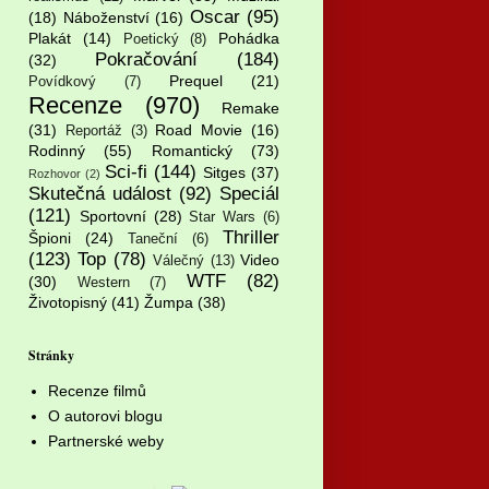
Oscar
(95)
(18)
Náboženství
(16)
Plakát
(14)
Pohádka
Poetický
(8)
Pokračování
(184)
(32)
Prequel
(21)
Povídkový
(7)
Recenze
(970)
Remake
(31)
Road Movie
(16)
Reportáž
(3)
Rodinný
(55)
Romantický
(73)
Sci-fi
(144)
Sitges
(37)
Rozhovor
(2)
Skutečná událost
(92)
Speciál
(121)
Sportovní
(28)
Star Wars
(6)
Thriller
Špioni
(24)
Taneční
(6)
(123)
Top
(78)
Video
Válečný
(13)
WTF
(82)
(30)
Western
(7)
Životopisný
(41)
Žumpa
(38)
Stránky
Recenze filmů
O autorovi blogu
Partnerské weby