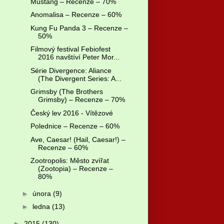
Mustang – Recenze – 70%
Anomalisa – Recenze – 60%
Kung Fu Panda 3 – Recenze –
50%
Filmový festival Febiofest
2016 navštíví Peter Mor...
Série Divergence: Aliance
(The Divergent Series: A...
Grimsby (The Brothers
Grimsby) – Recenze – 70%
Český lev 2016 - Vítězové
Polednice – Recenze – 60%
Ave, Caesar! (Hail, Caesar!) –
Recenze – 60%
Zootropolis: Město zvířat
(Zootopia) – Recenze –
80%
►
února
(9)
►
ledna
(13)
►
2015
(130)