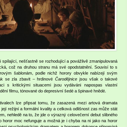
i spílající, nešťastně se rozhodující a povážlivě zmanipulovaná
ická, což na druhou stranu má své opodstatnění. Souvisí to s
ánrovým šablonám, podle nichž horory obvykle nabízejí svým
ak se zla zbavit – hrdinové
Čarodějnice
jsou však o takové
aci s kritickými situacemi jsou vydáváni napospas vlastní
dění filmu, tónované do depresivní šedé a špinavé hnědé.
valech lze připsat tomu, že zasazená mezi artová dramata
ejí režijní a formální kvality a celková odlišnost zas může stát
m, nehledě na to, že jde o výrazný celovečerní debut slibného
ko horor moc nefunguje a možná je i chyba na ni jako na horor
 mezi psychologickým dramatem a hororem dokonce připomíná