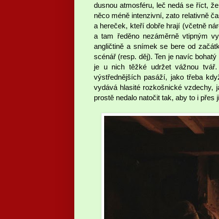
dusnou atmosféru, leč nedá se říct, že
něco méně intenzivní, zato relativně č
a hereček, kteří dobře hrají (včetně nár
a tam ředěno nezáměrně vtipným vyz
angličtině a snímek se bere od začá
scénář (resp. děj). Ten je navíc bohatý
je u nich těžké udržet vážnou tvář
výstřednějších pasáží, jako třeba kdy
vydává hlasité rozkošnické vzdechy, 
prostě nedalo natočit tak, aby to i pře