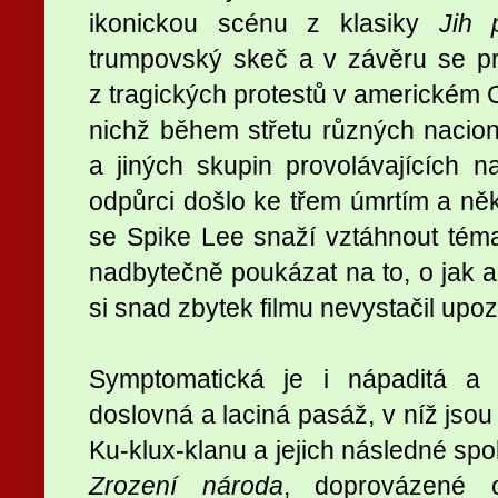
ikonickou scénu z klasiky
Jih 
trumpovský skeč a v závěru se pr
z tragických protestů v americkém Ch
nichž během střetu různých naciona
a jiných skupin provolávajících na
odpůrci došlo ke třem úmrtím a něk
se Spike Lee snaží vztáhnout tém
nadbytečně poukázat na to, o jak ak
si snad zbytek filmu nevystačil upo
Symptomatická je i nápaditá a 
doslovná a laciná pasáž, v níž jsou 
Ku-klux-klanu a jejich následné sp
Zrození národa
, doprovázené 