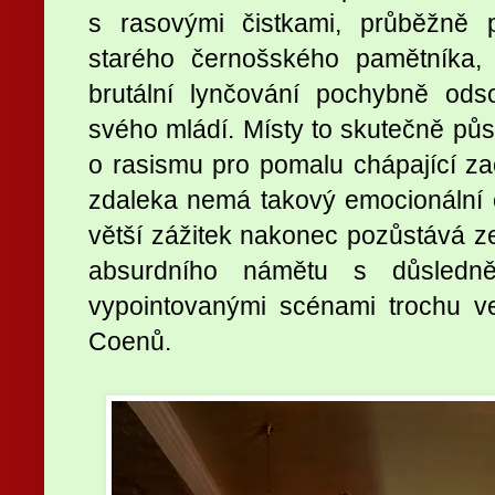
s rasovými čistkami, průběžně 
starého černošského pamětníka,
brutální lynčování pochybně od
svého mládí. Místy to skutečně půso
o rasismu pro pomalu chápající zač
zdaleka nemá takový emocionální ef
větší zážitek nakonec pozůstává z
absurdního námětu s důsledně
vypointovanými scénami trochu ve
Coenů.