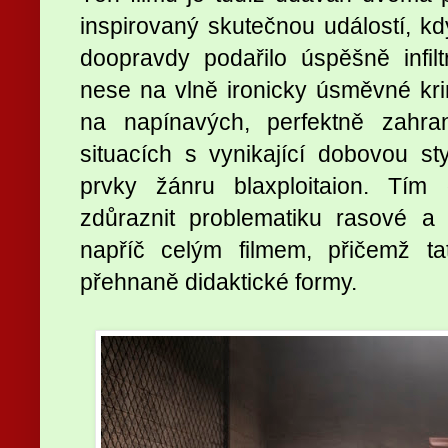
inspirovaný skutečnou událostí, kd
doopravdy podařilo úspěšně infilt
nese na vlně ironicky úsměvné kr
na napínavých, perfektně zahr
situacích s vynikající dobovou sty
prvky žánru blaxploitaion. Tím
zdůraznit problematiku rasové a
napříč celým filmem, přičemž t
přehnaně didaktické formy.