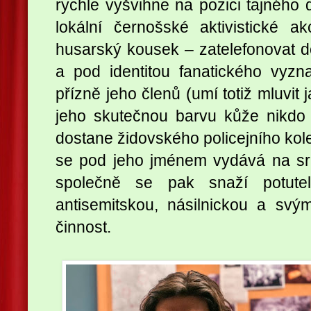
rychle vyšvihne na pozici tajného d
lokální černošské aktivistické 
husarský kousek – zatelefonovat d
a pod identitou fanatického vyzn
přízně jeho členů (umí totiž mluvit 
jeho skutečnou barvu kůže nikd
dostane židovského policejního kole
se pod jeho jménem vydává na sr
společně se pak snaží potuteln
antisemitskou, násilnickou a svý
činnost.