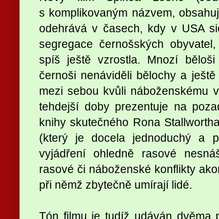
s komplikovaným názvem, obsahuj
odehrává v časech, kdy v USA sic
segregace černošských obyvatel, 
spíš ještě vzrostla. Mnozí běloš
černoši nenáviděli bělochy a ještě
mezi sebou kvůli náboženskému v
tehdejší doby prezentuje na poz
knihy skutečného Rona Stallwortha
(který je docela jednoduchý a 
vyjádření ohledně rasové nesnáš
rasové či náboženské konflikty akor
při němž zbytečně umírají lidé.
Tón filmu je tudíž udáván dvěma 