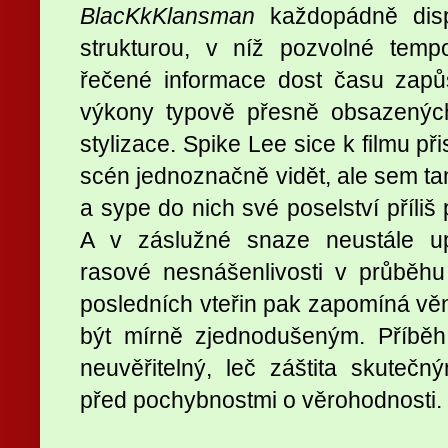
BlacKkKlansman
každopádně dispo
strukturou, v níž pozvolné temp
řečené informace dost času zapůso
výkony typově přesně obsazených
stylizace. Spike Lee sice k filmu př
scén jednoznačně vidět, ale sem t
a sype do nich své poselství příliš 
A v záslužné snaze neustále up
rasové nesnášenlivosti v průběhu
posledních vteřin pak zapomíná věno
být mírně zjednodušeným. Příběh
neuvěřitelný, leč záštita skuteč
před pochybnostmi o věrohodnosti.