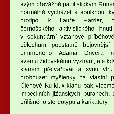
svým převážně pacifistickým Ronem
normálně vycházet a spolknout kv
protipól k Lauře Harrier, př
černošského aktivistického hnu
v sekundární vztahové příběhové 
bělochům podstatně bojovnější
umírněného Adama Drivera n
svému židovskému vyznání, ale kd
klanem přetvařovat a svou vír
probouzet myšlenky na vlastní p
Členové Ku-klux-klanu pak vícem
imbecilních jižanských buranech, 
přílišného stereotypu a karikatury.