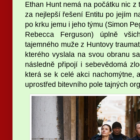
Ethan Hunt nemá na počátku nic z t
za nejlepší řešení Entitu po jejím n
po krku jemu i jeho týmu (Simon Pe
Rebecca Ferguson) úplně všich
tajemného muže z Huntovy traumatic
kterého vyslala na svou obranu sa
následně připojí i sebevědomá zlo
která se k celé akci nachomýtne, an
uprostřed bitevního pole tajných or