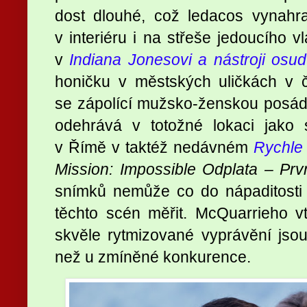
dost dlouhé, což ledacos vynahr
v interiéru i na střeše jedoucího v
v
Indiana Jonesovi a nástroji osu
honičku v městských uličkách v 
se zápolící mužsko-ženskou posád
odehrává v totožné lokaci jak
v Římě v taktéž nedávném
Rychle 
Mission: Impossible Odplata – Prv
snímků nemůže co do nápaditosti 
těchto scén měřit. McQuarrieho vt
skvěle rytmizované vyprávění jso
než u zmíněné konkurence.