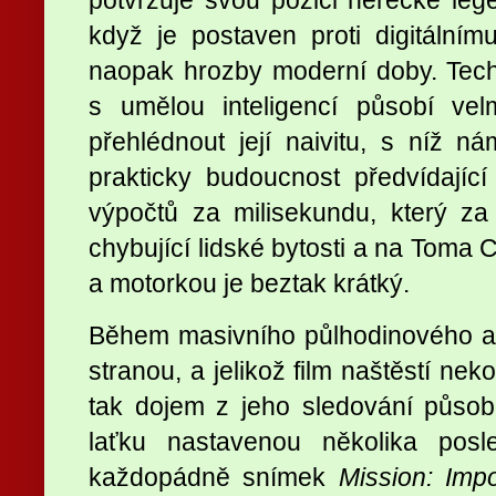
když je postaven proti digitálnímu
naopak hrozby moderní doby. Tech
s umělou inteligencí působí vel
přehlédnout její naivitu, s níž 
prakticky budoucnost předvídající
výpočtů za milisekundu, který z
chybující lidské bytosti a na Toma
a motorkou je beztak krátký.
Během masivního půlhodinového ak
stranou, a jelikož film naštěstí ne
tak dojem z jeho sledování působ
laťku nastavenou několika posl
každopádně snímek
Mission: Imp