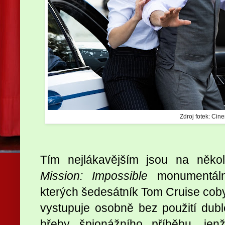
Zdroj fotek: Cin
Tím nejlákavějším jsou na někol
Mission: Impossible
monumentáln
kterých šedesátník Tom Cruise coby
vystupuje osobně bez použití dublé
hřeby špionážního příběhu, jen