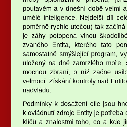
poutavém a v dnešní době velmi 
umělé inteligence. Nejdelší díl cel
poměrně rychle utečou) tak začíná 
je záhy potopena vinou škodolib
zvaného Entita, kterého tato po
samostatně smýšlející program, v
uložený na dně zamrzlého moře, s
mocnou zbraní, o níž začne usil
velmocí. Získání kontroly nad Entit
nadvládu.
Podmínky k dosažení cíle jsou hn
k ovládnutí zdroje Entity je potřeba
klíčů a znalostmi toho, co a kde j