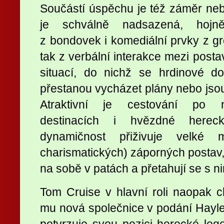
Součástí úspěchu je též záměr neb
je schválně nadsazená, hoj
z bondovek i komediální prvky z g
tak z verbální interakce mezi post
situací, do nichž se hrdinové do
přestanou vycházet plány nebo js
Atraktivní je cestování po ne
destinacích i hvězdné hereck
dynamičnost přiživuje velké m
charismatických) záporných postav,
na sobě v patách a přetahují se s ni
Tom Cruise v hlavní roli naopak 
mu nová společnice v podání Hayle
potvrzuje svou pozici herecké lege