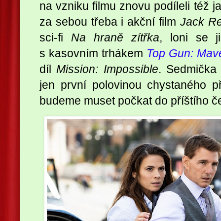
na vzniku filmu znovu podíleli též 
za sebou třeba i akční film
Jack Re
sci-fi
Na hraně zítřka
, loni se 
s kasovním trhákem
Top Gun: Mave
díl
Mission: Impossible
. Sedmička
jen první polovinou chystaného p
budeme muset počkat do příštího č