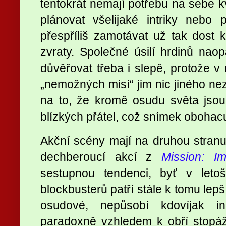
tentokrát nemají potřebu na sebe k
plánovat všelijaké intriky nebo
přespříliš zamotávat už tak dost
zvraty. Společné úsilí hrdinů naop
důvěřovat třeba i slepě, protože v
„nemožných misí“ jim nic jiného ne
na to, že kromě osudu světa jsou
blízkých přátel, což snímek obohac
Akční scény mají na druhou stran
dechberoucí akcí z
Mission: Im
sestupnou tendenci, byť v leto
blockbusterů patří stále k tomu lep
osudové, nepůsobí kdovíjak in
paradoxně vzhledem k obří stopáž