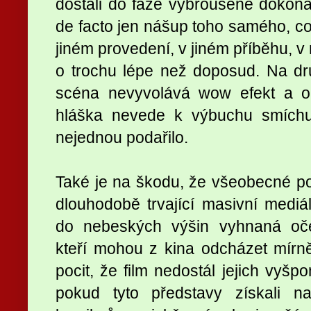
dostali do fáze vybroušené dokonal
de facto jen nášup toho samého, co 
jiném provedení, v jiném příběhu,
o trochu lépe než doposud. Na dr
scéna nevyvolává wow efekt a o
hláška nevede k výbuchu smích
nejednou podařilo.
Také je na škodu, že všeobecné poz
dlouhodobě trvající masivní medi
do nebeských výšin vyhnaná oče
kteří mohou z kina odcházet mírn
pocit, že film nedostál jejich vyš
pokud tyto představy získali n