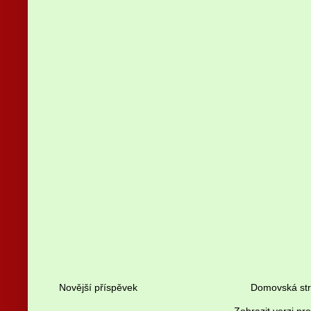
Novější příspěvek
Domovská st
Zobrazit verzi pr