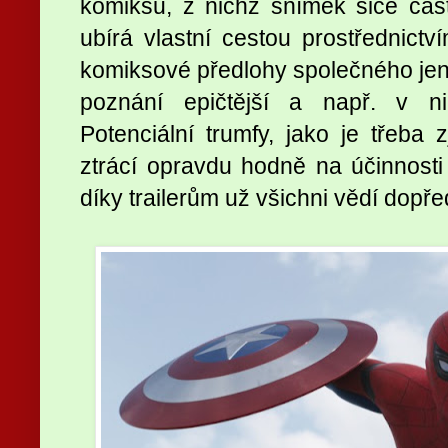
komiksů, z nichž snímek sice čás
ubírá vlastní cestou prostřednict
komiksové předlohy společného jen
poznání epičtější a např. v ni
Potenciální trumfy, jako je třeba
ztrácí opravdu hodně na účinnost
díky trailerům už všichni vědí dopře