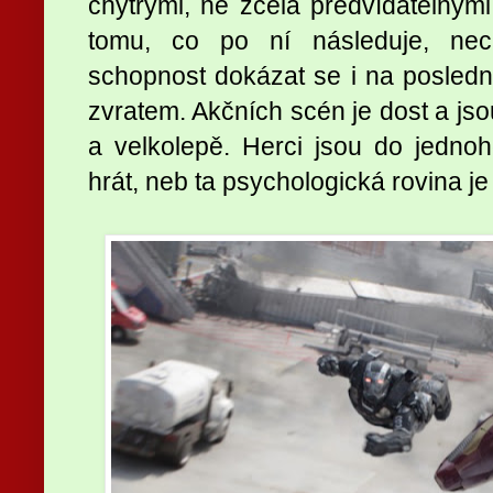
chytrými, ne zcela předvídatelnými
tomu, co po ní následuje, nec
schopnost dokázat se i na poslední
zvratem. Akčních scén je dost a js
a velkolepě. Herci jsou do jednoh
hrát, neb ta psychologická rovina je