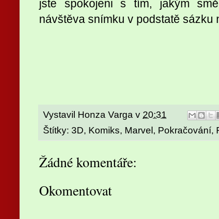
jste spokojeni s tím, jakým smě
návštěva snímku v podstatě sázku na
Vystavil
Honza Varga
v
20:31
Štítky:
3D
,
Komiks
,
Marvel
,
Pokračování
,
Žádné komentáře:
Okomentovat