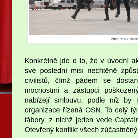
Zdroj fotek: falc
Konkrétně jde o to, že v úvodní a
své poslední misi nechtěně způs
civilistů, čímž pádem se dosta
mocnostmi a zástupci poškozenýc
nabízejí smlouvu, podle níž by 
organizace řízená OSN. To celý t
tábory, z nichž jeden vede Capta
Otevřený konflikt všech zúčastněn