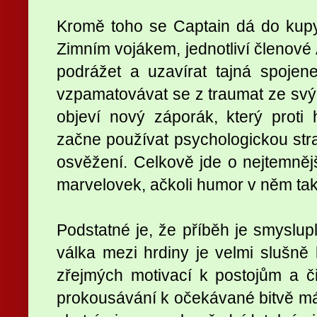
Kromě toho se Captain dá do ku
Zimním vojákem, jednotliví členov
podrážet a uzavírat tajná spojene
vzpamatovávat se z traumat ze svý
objeví nový záporák, který proti
začne používat psychologickou stra
osvěžení. Celkově jde o nejtemněj
marvelovek, ačkoli humor v něm ta
Podstatné je, že příběh je smyslupl
válka mezi hrdiny je velmi slušně
zřejmých motivací k postojům a 
prokousávání k očekávané bitvě má 