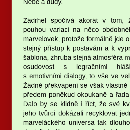
Nebe a dudy.
Zádrhel spočívá akorát v tom, 
pouhou variaci na něco obdobné
marvelovek, protože formálně jde op
stejný přístup k postavám a k vypr
šablona, zhruba stejná atmosféra mí
osudovost s legračními hláš
s emotivními dialogy, to vše ve 
Žádné překvapení se však vlastně n
předem poněkud okoukaně a řada
Dalo by se klidně i říct, že své kv
jeho tvůrci dokázali recyklovat je
marveláckého universa tak dlouho 