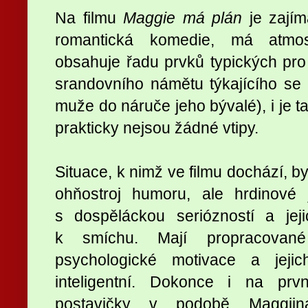
Na filmu
Maggie má plán
je zajím
romantická komedie, má atmos
obsahuje řadu prvků typických pr
srandovního námětu týkajícího se
muže do náruče jeho bývalé), i je t
prakticky nejsou žádné vtipy.
Situace, k nimž ve filmu dochází, b
ohňostroj humoru, ale hrdinové 
s dospěláckou seriózností a jej
k smíchu. Mají propracované 
psychologické motivace a jeji
inteligentní. Dokonce i na prvn
postavičky v podobě Maggii