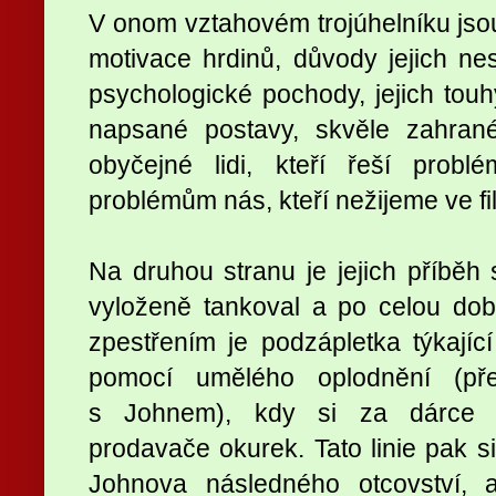
V onom vztahovém trojúhelníku jso
motivace hrdinů, důvody jejich nesh
psychologické pochody, jejich touh
napsané postavy, skvěle zahran
obyčejné lidi, kteří řeší prob
problémům nás, kteří nežijeme ve fi
Na druhou stranu je jejich příběh 
vyloženě tankoval a po celou dobu
zpestřením je podzápletka týkají
pomocí umělého oplodnění (př
s Johnem), kdy si za dárce s
prodavače okurek. Tato linie pak si
Johnova následného otcovství, 