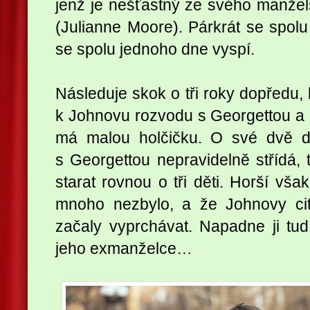
jenž je nešťastný ze svého manžels
(Julianne Moore). Párkrát se spolu
se spolu jednoho dne vyspí.
Následuje skok o tři roky dopředu,
k Johnovu rozvodu s Georgettou a k
má malou holčičku. O své dvě dě
s Georgettou nepravidelně střídá
starat rovnou o tři děti. Horší však
mnoho nezbylo, a že Johnovy cit
začaly vyprchávat. Napadne ji tud
jeho exmanželce…