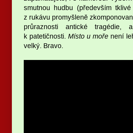
smutnou hudbu (především tkliv
z rukávu promyšleně zkomponované
průraznosti antické tragédie, 
k patetičnosti.
Místo u moře
není leh
velký. Bravo.