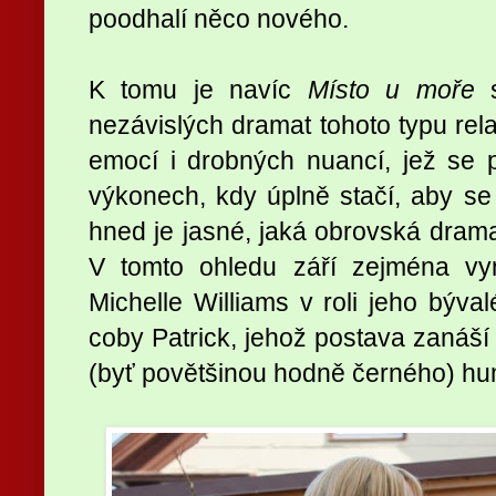
poodhalí něco nového.
K tomu je navíc
Místo u moře
s
nezávislých dramat tohoto typu rela
emocí i drobných nuancí, jež se 
výkonech, kdy úplně stačí, aby s
hned je jasné, jaká obrovská dramat
V tomto ohledu září zejména vyni
Michelle Williams v roli jeho bý
coby Patrick, jehož postava zanáší
(byť povětšinou hodně černého) hu