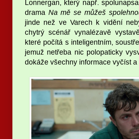
Lonnergan, který např. spolunaps
drama
Na mě se můžeš spolehno
jinde než ve Varech k vidění neby
chytrý scénář vynalézavě vystavě
které počítá s inteligentním, sous
jemuž netřeba nic polopaticky vysv
dokáže všechny informace vyčíst a