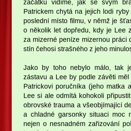
začátku vidíme, jak se svým b
Patrickem chytá na jejich lodi ryby
poslední místo filmu, v němž je šťa
o několik let dopředu, kdy je Lee
za mizerné peníze mizernou práci
stín čehosi strašného z jeho minulos
Jako by toho nebylo málo, tak j
zástavu a Lee by podle závěti měl d
Patrickovi poručníka (jeho matka al
Lee si ale odmítá kohokoli připustit
obrovské trauma a všeobjímající 
a chladné garsonky situaci moc n
nejen o nesnadném zařizování pohř