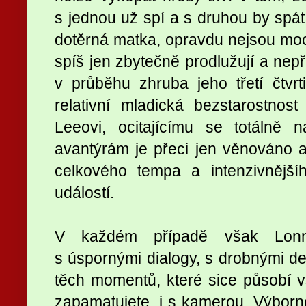
s jednou už spí a s druhou by spát 
dotěrná matka, opravdu nejsou moc
spíš jen zbytečně prodlužují a nep
v průběhu zhruba jeho třetí čtvrt
relativní mladická bezstarostnost
Leeovi, ocitajícímu se totálně 
avantýrám je přeci jen věnováno 
celkového tempa a intenzivnějšíh
událostí.
V každém případě však Lonne
s úspornými dialogy, s drobnými det
těch momentů, které sice působí vš
zapamatujete, i s kamerou. Výborn