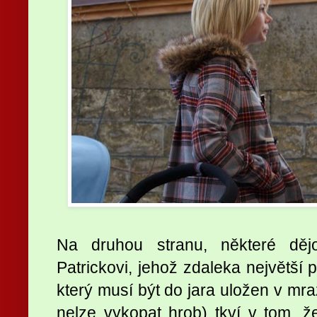
Na druhou stranu, některé dějo
Patrickovi, jehož zdaleka největší
který musí být do jara uložen v mr
nelze vykopat hrob) tkví v tom, ž