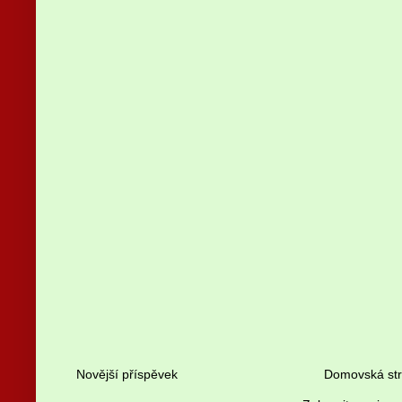
Novější příspěvek
Domovská st