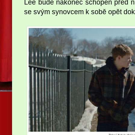
Lee bude nakonec schopen před něk
se svým synovcem k sobě opět dokáž