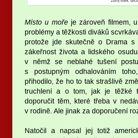
Zdroj fotek: falc
Místo u moře
je zároveň filmem, u
problémy a těžkosti diváků scvrkáva
protože jde skutečně o Drama s
zákeřnost života a lidského osud
v němž se neblahé tušení post
s postupným odhalováním toho,
přihodilo, že ho to tak strašlivě změ
truchlení a o tom, jak je těžké 
doporučit těm, které třeba v nedá
v rodině. Ale jinak za doporučení ro
Natočil a napsal jej totiž ameri