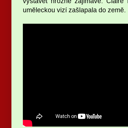
vystavět hrozně zajímavě. Claire
uměleckou vizí zašlapala do země.