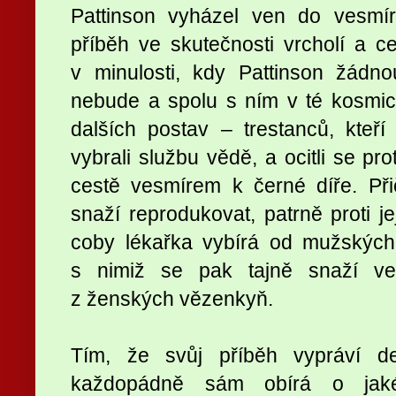
Pattinson vyházel ven do vesmír
příběh ve skutečnosti vrcholí a c
v minulosti, kdy Pattinson žádno
nebude a spolu s ním v té kosmic
dalších postav – trestanců, kteří
vybrali službu vědě, a ocitli se pr
cestě vesmírem k černé díře. Při
snaží reprodukovat, patrně proti je
coby lékařka vybírá od mužských
s nimiž se pak tajně snaží ve
z ženských vězenkyň.
Tím, že svůj příběh vypráví d
každopádně sám obírá o jakék