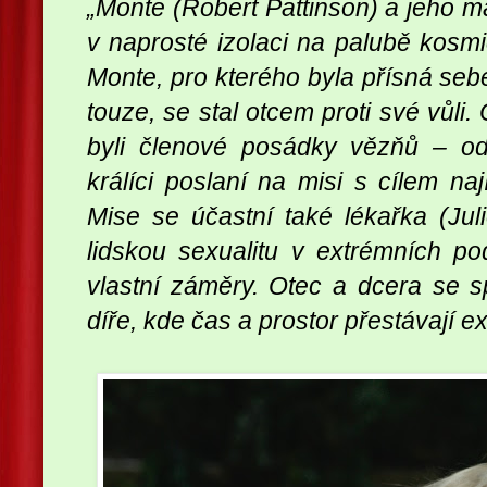
„Monte (Robert Pattinson) a jeho ma
v naprosté izolaci na palubě kosmi
Monte, pro kterého byla přísná seb
touze, se stal otcem proti své vůli. 
byli členové posádky vězňů – o
králíci poslaní na misi s cílem nají
Mise se účastní také lékařka (Jul
lidskou sexualitu v extrémních 
vlastní záměry. Otec a dcera se spo
díře, kde čas a prostor přestávají ex