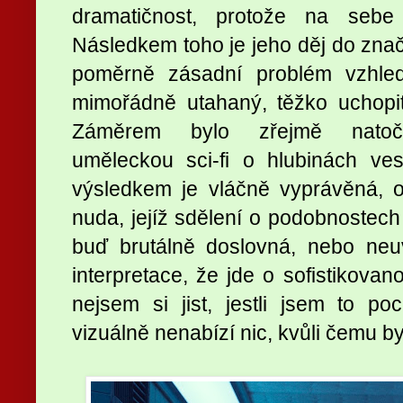
dramatičnost, protože na sebe
Následkem toho je jeho děj do znač
poměrně zásadní problém vzhle
mimořádně utahaný, těžko uchopi
Záměrem bylo zřejmě natočit e
uměleckou sci-fi o hlubinách ves
výsledkem je vláčně vyprávěná,
nuda, jejíž sdělení o podobnostech 
buď brutálně doslovná, nebo neuv
interpretace, že jde o sofistikovan
nejsem si jist, jestli jsem to po
vizuálně nenabízí nic, kvůli čemu by s