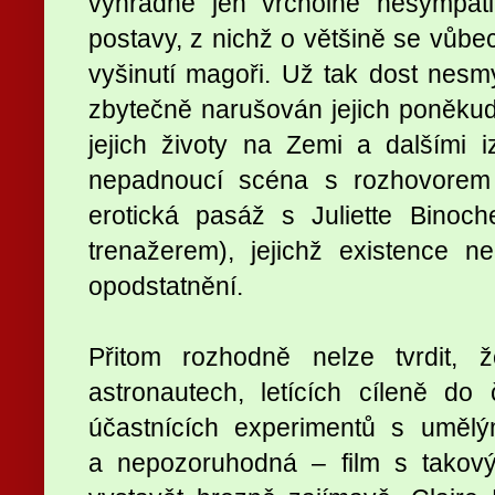
výhradně jen vrcholně nesympati
postavy, z nichž o většině se vůbec
vyšinutí magoři. Už tak dost nesm
zbytečně narušován jejich poněku
jejich životy na Zemi a dalšími 
nepadnoucí scéna s rozhovorem
erotická pasáž s Juliette Binoc
trenažerem), jejichž existence 
opodstatnění.
Přitom rozhodně nelze tvrdit, 
astronautech, letících cíleně d
účastnících experimentů s umělý
a nepozoruhodná – film s tako