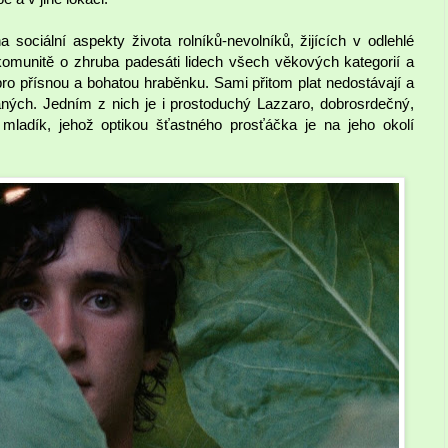
 sociální aspekty života rolníků-nevolníků, žijících v odlehlé
 komunitě o zhruba padesáti lidech všech věkových kategorií a
pro přísnou a bohatou hraběnku. Sami přitom plat nedostávají a
ných. Jedním z nich je i prostoduchý Lazzaro, dobrosrdečný,
mladík, jehož optikou šťastného prosťáčka je na jeho okolí