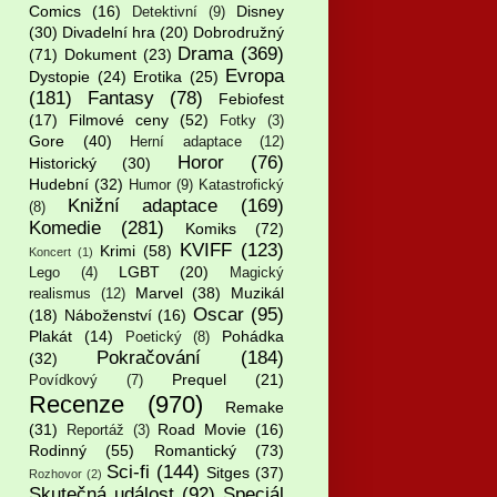
Comics
(16)
Disney
Detektivní
(9)
(30)
Divadelní hra
(20)
Dobrodružný
Drama
(369)
(71)
Dokument
(23)
Evropa
Dystopie
(24)
Erotika
(25)
(181)
Fantasy
(78)
Febiofest
(17)
Filmové ceny
(52)
Fotky
(3)
Gore
(40)
Herní adaptace
(12)
Horor
(76)
Historický
(30)
Hudební
(32)
Humor
(9)
Katastrofický
Knižní adaptace
(169)
(8)
Komedie
(281)
Komiks
(72)
KVIFF
(123)
Krimi
(58)
Koncert
(1)
LGBT
(20)
Lego
(4)
Magický
Marvel
(38)
Muzikál
realismus
(12)
Oscar
(95)
(18)
Náboženství
(16)
Plakát
(14)
Pohádka
Poetický
(8)
Pokračování
(184)
(32)
Prequel
(21)
Povídkový
(7)
Recenze
(970)
Remake
(31)
Road Movie
(16)
Reportáž
(3)
Rodinný
(55)
Romantický
(73)
Sci-fi
(144)
Sitges
(37)
Rozhovor
(2)
Skutečná událost
(92)
Speciál