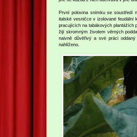
První polovina snímku se soustředí na
italské vesničce v izolované feudální
pracujících na tabákových plantážích 
žijí skromným životem věrných podda
naivně důvěřivý a své práci oddaný 
nahlíženo.