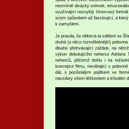
nesmírně divácký snímek, emocionálně
využívající nezvyklý čtvercový formát 
svým způsobem až fascinující, a který 
k zamyšlení.
Je pravda, že některá ta sdělení se
Šťa
druhá (o něco rozmělněnější) polovina j
dlouho přetrvávající zážitek, na němž
výkon debutujícího neherce Adriana 
neherců, přičemž došlo i na režisér
koncepce filmu, neváhající v polovin
dál, s pozůstalým pojítkem ve formě
navzdory všem těžkostem a křivdám do