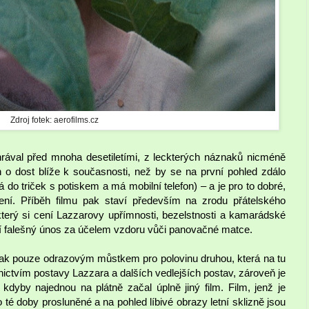
Zdroj fotek: aerofilms.cz
hrával před mnoha desetiletími, z leckterých náznaků nicméně
 o dost blíže k současnosti, než by se na první pohled zdálo
 do triček s potiskem a má mobilní telefon) – a je pro to dobré,
ní. Příběh filmu pak staví především na zrodu přátelského
erý si cení Lazzarovy upřímnosti, bezelstnosti a kamarádské
tní falešný únos za účelem vzdoru vůči panovačné matce.
však pouze odrazovým můstkem pro polovinu druhou, která na tu
ictvím postavy Lazzara a dalších vedlejších postav, zároveň je
o kdyby najednou na plátně začal úplně jiný film. Film, jenž je
o té doby prosluněné a na pohled líbivé obrazy letní sklizně jsou