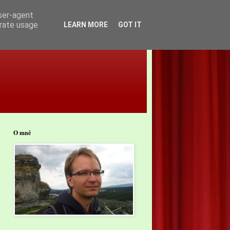
user-agent
erate usage
LEARN MORE
GOT IT
O mně