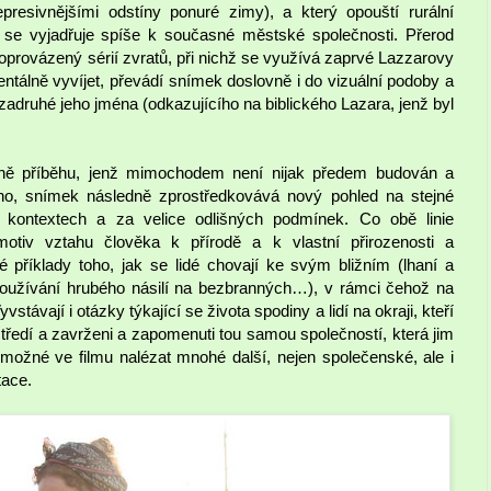
presivnějšími odstíny ponuré zimy), a který opouští rurální
y se vyjadřuje spíše k současné městské společnosti. Přerod
provázený sérií zvratů, při nichž se využívá zaprvé Lazzarovy
entálně vyvíjet, převádí snímek doslovně i do vizuální podoby a
a zadruhé jeho jména (odkazujícího na biblického Lazara, jenž byl
ně příběhu, jenž mimochodem není nijak předem budován a
ho, snímek následně zprostředkovává nový pohled na stejné
 kontextech a za velice odlišných podmínek. Co obě linie
otiv vztahu člověka k přírodě a k vlastní přirozenosti a
příklady toho, jak se lidé chovají ke svým bližním (lhaní a
používání hrubého násilí na bezbranných…), v rámci čehož na
ávají i otázky týkající se života spodiny a lidí na okraji, kteří
tředí a zavrženi a zapomenuti tou samou společností, která jim
e možné ve filmu nalézat mnohé další, nejen společenské, ale i
tace.