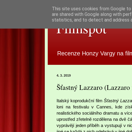
This site uses cookies from Google to d
are shared with Google along with perf
statistics, and to detect and address 
Filmspot
Recenze Honzy Vargy na fil
4. 3. 2019
Šťastný Lazzaro (Lazzaro 
Italský koprodukční film
Šťastný Lazza
loni na festivalu v Cannes, kde zí
realistického sociálního dramatu a ví
uprostřed zřetelně rozdělena na dvě č
vyprávějí jeden příběh a vystupují v n
jiné se každá z nich odehrává v jiné dob