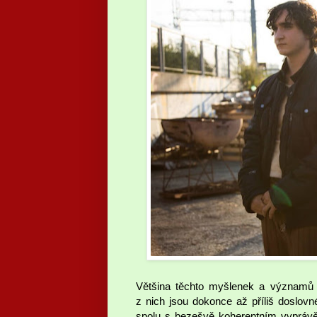
Většina těchto myšlenek a významů j
z nich jsou dokonce až příliš doslovné
spolu s bezešvě koherentním vyprávě