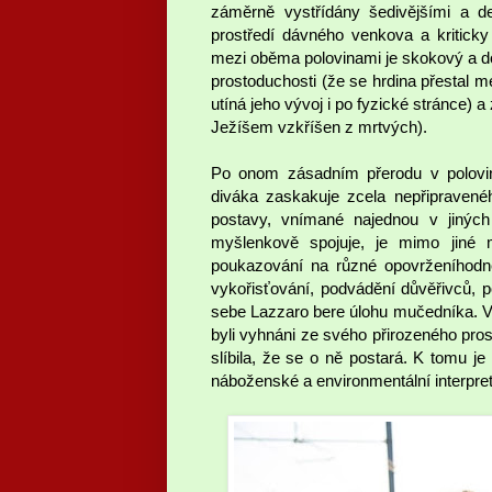
záměrně vystřídány šedivějšími a de
prostředí dávného venkova a kritick
mezi oběma polovinami je skokový a do
prostoduchosti (že se hrdina přestal m
utíná jeho vývoj i po fyzické stránce) 
Ježíšem vzkříšen z mrtvých).
Po onom zásadním přerodu v polovi
diváka zaskakuje zcela nepřipravené
postavy, vnímané najednou v jiných
myšlenkově spojuje, je mimo jiné m
poukazování na různé opovrženíhodné 
vykořisťování, podvádění důvěřivců, 
sebe Lazzaro bere úlohu mučedníka. Vyvst
byli vyhnáni ze svého přirozeného pros
slíbila, že se o ně postará. K tomu j
náboženské a environmentální interpre