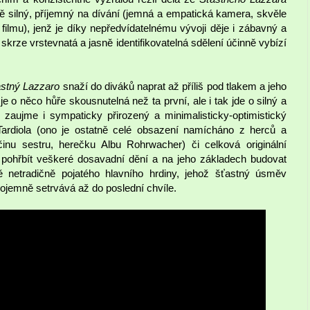
 silný, příjemný na dívání (jemná a empatická kamera, skvěle
filmu), jenž je díky nepředvídatelnému vývoji děje i zábavný a
skrze vrstevnatá a jasně identifikovatelná sdělení účinně vybízí
stný Lazzaro
snaží do diváků naprat až příliš pod tlakem a jeho
e o něco hůře skousnutelná než ta první, ale i tak jde o silný a
 zaujme i sympaticky přirozený a minimalisticky-optimistický
Tardiola (ono je ostatně celé obsazení namícháno z herců a
činu sestru, herečku Albu Rohrwacher) či celková originální
ě pohřbít veškeré dosavadní dění a na jeho základech budovat
 netradičně pojatého hlavního hrdiny, jehož šťastný úsměv
jemně setrvává až do poslední chvíle.