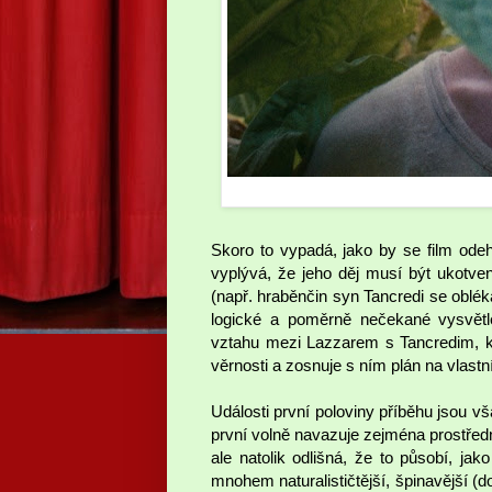
Skoro to vypadá, jako by se film ode
vyplývá, že jeho děj musí být ukotven
(např. hraběnčin syn Tancredi se obléká
logické a poměrně nečekané vysvětle
vztahu mezi Lazzarem s Tancredim, kt
věrnosti a zosnuje s ním plán na vlas
Události první poloviny příběhu jsou 
první volně navazuje zejména prostředn
ale natolik odlišná, že to působí, jak
mnohem naturalističtější, špinavější (d