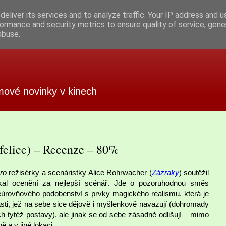
eliver its services and to analyze traffic. Your IP address and 
ormance and security metrics to ensure quality of service, gen
abuse.
mové novinky v kinech
felice) – Recenze – 80%
ro
režisérky a scenáristky Alice Rohrwacher (
Zázraky
) soutěžil
skal ocenění za nejlepší scénář. Jde o pozoruhodnou směs
ceúrovňového podobenství s prvky magického realismu, která je
ásti, jež na sebe sice dějově i myšlenkově navazují (dohromady
ich tytéž postavy), ale jinak se od sebe zásadně odlišují – mimo
ě a v jiné lokaci.