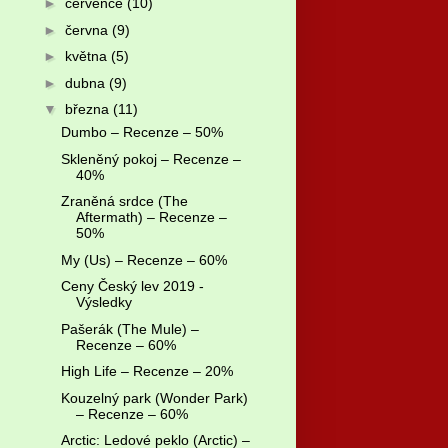
►
července
(10)
►
června
(9)
►
května
(5)
►
dubna
(9)
▼
března
(11)
Dumbo – Recenze – 50%
Skleněný pokoj – Recenze –
40%
Zraněná srdce (The
Aftermath) – Recenze –
50%
My (Us) – Recenze – 60%
Ceny Český lev 2019 -
Výsledky
Pašerák (The Mule) –
Recenze – 60%
High Life – Recenze – 20%
Kouzelný park (Wonder Park)
– Recenze – 60%
Arctic: Ledové peklo (Arctic) –