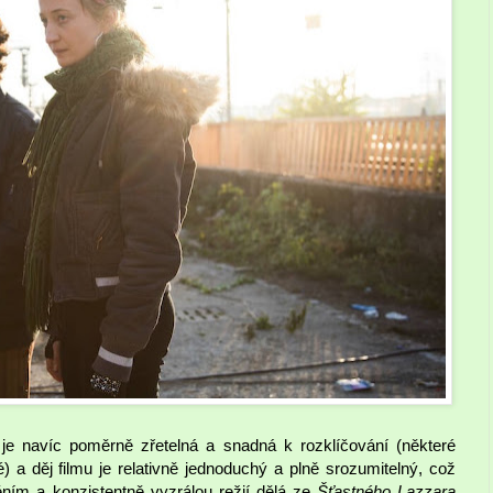
e navíc poměrně zřetelná a snadná k rozklíčování (některé
) a děj filmu je relativně jednoduchý a plně srozumitelný, což
ním a konzistentně vyzrálou režií dělá ze
Šťastného Lazzara