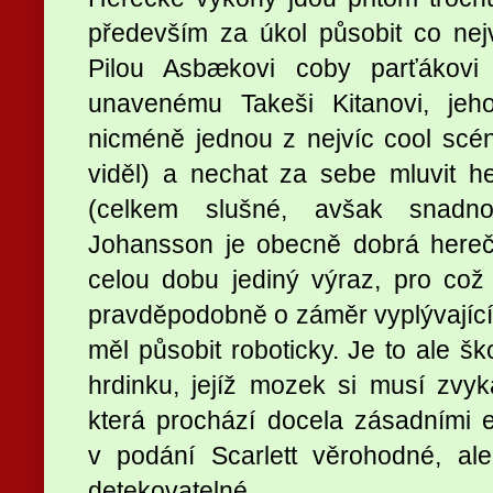
především za úkol působit co nej
Pilou Asbækovi coby parťákovi
unavenému Takeši Kitanovi, jeho
nicméně jednou z nejvíc cool scé
viděl) a nechat za sebe mluvit 
(celkem slušné, avšak snadno 
Johansson je obecně dobrá hereč
celou dobu jediný výraz, pro což 
pravděpodobně o záměr vyplývající z
měl působit roboticky. Je to ale š
hrdinku, jejíž mozek si musí zvy
která prochází docela zásadními 
v podání Scarlett věrohodné, a
detekovatelné.