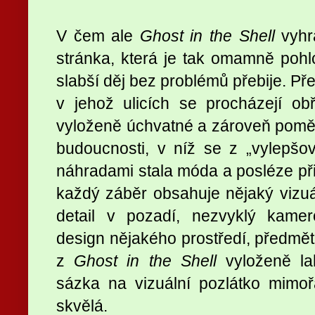
V čem ale
Ghost in the Shell
vyhrá
stránka, která je tak omamně pohl
slabší děj bez problémů přebije. Pře
v jehož ulicích se procházejí obř
vyloženě úchvatné a zároveň poměrně
budoucnosti, v níž se z „vylepšová
náhradami stala móda a posléze při
každý záběr obsahuje nějaký vizuál
detail v pozadí, nezvyklý kamer
design nějakého prostředí, předmětu
z
Ghost in the Shell
vyloženě la
sázka na vizuální pozlátko mimoř
skvělá.