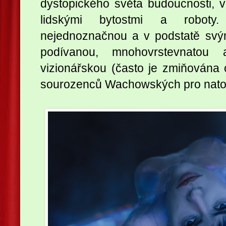
dystopického světa budoucnosti, 
lidskými bytostmi a roboty
nejednoznačnou a v podstatě sv
podívanou, mnohovrstevnatou 
vizionářskou (často je zmiňována 
sourozenců Wachowských pro nat