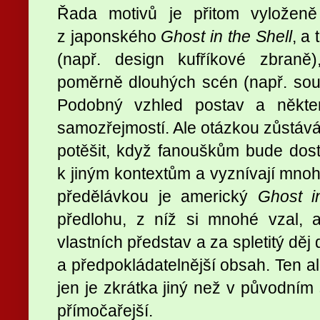
Řada motivů je přitom vyložen
z japonského
Ghost in the Shell
, a
(např. design kufříkové zbraně)
poměrně dlouhých scén (např. sou
Podobný vzhled postav a někter
samozřejmostí. Ale otázkou zůstává,
potěšit, když fanouškům bude dost
k jiným kontextům a vyznívají mnoh
předělávkou je americký
Ghost i
předlohu, z níž si mnohé vzal, a
vlastních představ a za spletitý děj
a předpokládatelnější obsah. Ten al
jen je zkrátka jiný než v původním
přímočařejší.