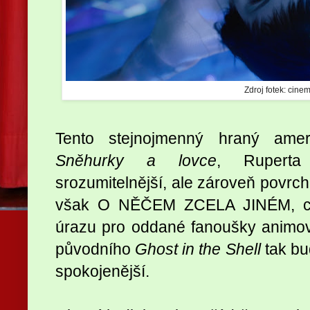
Zdroj fotek: cinem
Tento stejnojmenný hraný amer
Sněhurky a lovce
, Rupert
srozumitelnější, ale zároveň povrch
však O NĚČEM ZCELA JINÉM, co
úrazu pro oddané fanoušky animov
původního
Ghost in the Shell
tak b
spokojenější.