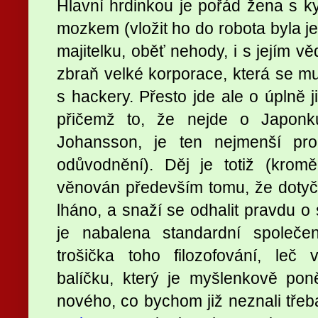
Hlavní hrdinkou je pořád žena s k
mozkem (vložit ho do robota byla je
majitelku, oběť nehody, i s jejím v
zbraň velké korporace, která se mus
s hackery. Přesto jde ale o úplně 
přičemž to, že nejde o Japonku,
Johansson, je ten nejmenší pr
odůvodnění). Děj je totiž (krom
věnován především tomu, že dotyčná
lháno, a snaží se odhalit pravdu o 
je nabalena standardní společen
trošička toho filozofování, le
balíčku, který je myšlenkově pon
nového, co bychom již neznali tře