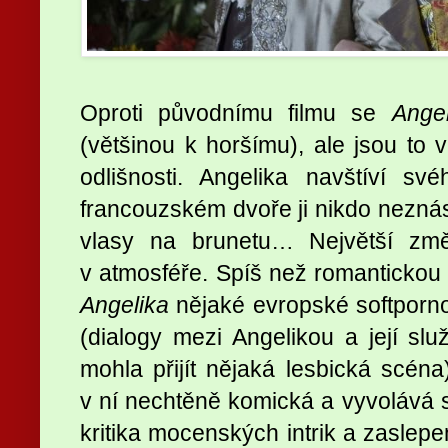
Oproti původnímu filmu se
Angel
(většinou k horšímu), ale jsou to 
odlišnosti. Angelika navštíví s
francouzském dvoře ji nikdo neznási
vlasy na brunetu… Největší zm
v atmosféře. Spíš než romantickou 
Angelika
nějaké evropské softporno
(dialogy mezi Angelikou a její slu
mohla přijít nějaká lesbická scéna
v ní nechtěně komická a vyvolává s
kritika mocenských intrik a zaslepe