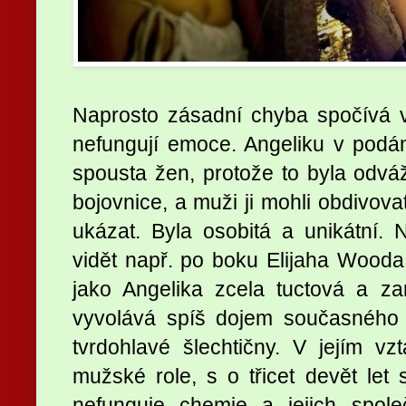
Naprosto zásadní chyba spočívá v
nefungují emoce. Angeliku v podá
spousta žen, protože to byla odvá
bojovnice, a muži ji mohli obdivovat
ukázat. Byla osobitá a unikátní. N
vidět např. po boku Elijaha Wood
jako Angelika zcela tuctová a zam
vyvolává spíš dojem současného 
tvrdohlavé šlechtičny. V jejím vz
mužské role, s o třicet devět le
nefunguje chemie a jejich spol