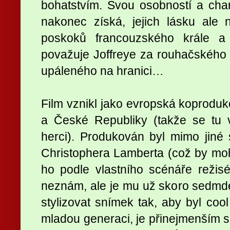
bohatstvím. Svou osobností a cha
nakonec získá, jejich lásku ale na
poskoků francouzského krále a 
považuje Joffreye za rouhačského 
upáleného na hranici…
Film vznikl jako evropská koproduk
a České Republiky (takže se tu v
herci). Produkován byl mimo jiné
Christophera Lamberta (což by moh
ho podle vlastního scénáře režisér
neznám, ale je mu už skoro sedmd
stylizovat snímek tak, aby byl cool
mladou generaci, je přinejmenším