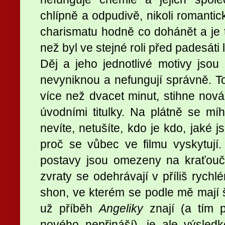
chlípně a odpudivě, nikoli romanti
charismatu hodně co dohánět a j
než byl ve stejné roli před padesáti
Děj a jeho jednotlivé motivy jsou 
nevyniknou a nefungují správně. To
více než dvacet minut, stihne nová
úvodními titulky. Na plátně se míha
nevíte, netušíte, kdo je kdo, jaké j
proč se vůbec ve filmu vyskytují
postavy jsou omezeny na kraťou
zvraty se odehrávají v příliš rych
shon, ve kterém se podle mě mají š
už příběh
Angeliky
znají (a tím p
nového nepřináší), je ale výsled