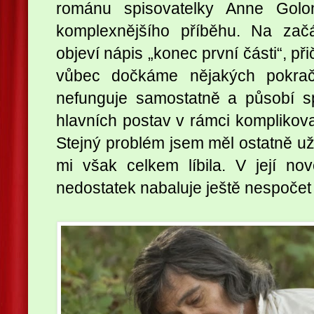
románu spisovatelky Anne Golo
komplexnějšího příběhu. Na začá
objeví nápis „konec první části“, př
vůbec dočkáme nějakých pokrač
nefunguje samostatně a působí s
hlavních postav v rámci komplikova
Stejný problém jsem měl ostatně u
mi však celkem líbila. V její n
nedostatek nabaluje ještě nespočet 