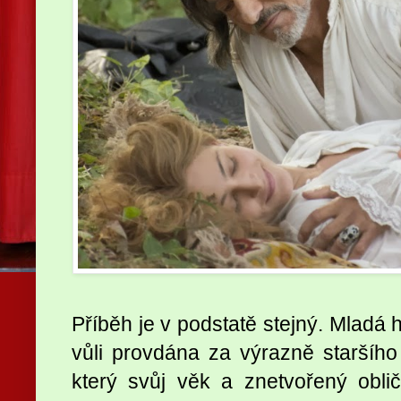
Příběh je v podstatě stejný. Mladá 
vůli provdána za výrazně staršího
který svůj věk a znetvořený obl